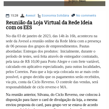
v
i
g
a
15:28
Avesol
Economia Solidária
No comments
t
Reunião da Loja Virtual da Rede Ideia
i
com os EES
o
n
No dia 03 de janeiro de 2023, das 14h às 16h, aconteceu na
sede da Avesol a reunião online da Rede Ideia com a presença
de 06 pessoas dos grupos de empreendimentos. Pautas
abordadas: Entregas dos produtos:
Inicialmente, durante o
período de testes, será feita através de entregador contratado,
pela taxa de R$ 10,00 para Porto Alegre e com frete variável,
calculado em aplicativo especializado, para outras localidades,
pelos Correios. Para que a loja seja colocada no ar mais cedo
possível, o grupo decidiu que os pagamentos serão recebidos,
via pix, conta da Ciclo Reverso. O controle das vendas, será
responsabilidade de ciclo reverso e MA.
Na reunião anterior, Silvana, do Ciclo Reverso, ose colocou à
disposição para fazer o card de divulgação da loja, a mesma
enviou proposta do card, para grupo ver se estava de acordo