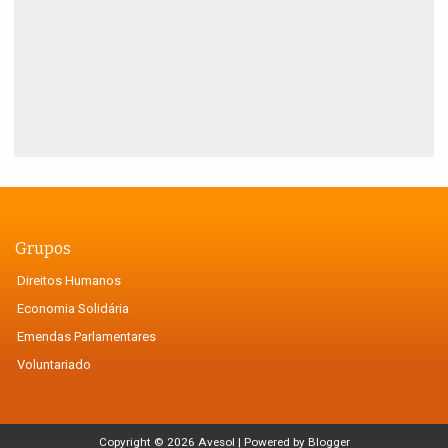
Grupos
Direitos Humanos
Economia Solidária
Emendas Parlamentares
Voluntariado
Copyright ©
2026
Avesol
| Powered by
Blogger