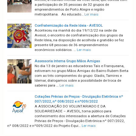
a participação de 35 pessoas de 32 grupos de
empreendimentos de Porto Alegre e região
metropolitana. As educado…
Ler mais
Confraternização da Rede Ideia - AVESOL
Aconteceu na manhã do dia 19/12/22 na sede da
Avesol, o encontro de confraternização dos grupos da
Rede Ideia, na disposição de acolhida e gratidão se fez
presente 68 pessoas de 36 empreendimentos
econômicos solidários. …
Ler mais
Assessoria Interna Grupo Mãos Amigas
No dia 13 de janeiro as educadoras Tais e Franqueana,
estiveram no grupo Mãos Amigas do Bairro Rubem Berta
com as três componentes do grupo: Gladis, Tamires e
Idemar, dialogamos sobre a possibilidade de troca de
saberes para …
Ler mais
Cotações Prévias de Preços - Divulgação Eletrônica nº
007/2022, nº 008/2022 e nº009/2022
A ASSOCIAÇÃO DO VOLUNTARIADO E DA
SOLIDARIEDADE – AVESOL, torna público para
conhecimento dos interessados a abertura de Cotações
Prévias de Preços - Divulgação Eletrônica nº 007/2022,
nº 008/2022 e nº009/2022 do Projeto Equi…
Ler mais