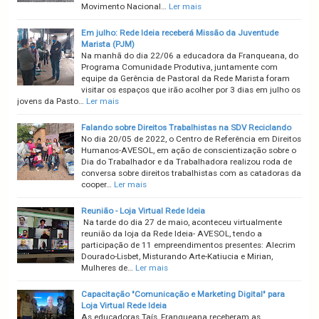
Movimento Nacional…
Ler mais
Em julho: Rede Ideia receberá Missão da Juventude
Marista (PJM)
Na manhã do dia 22/06 a educadora da Franqueana, do
Programa Comunidade Produtiva, juntamente com
equipe da Gerência de Pastoral da Rede Marista foram
visitar os espaços que irão acolher por 3 dias em julho os
jovens da Pasto…
Ler mais
Falando sobre Direitos Trabalhistas na SDV Reciclando
No dia 20/05 de 2022, o Centro de Referência em Direitos
Humanos-AVESOL, em ação de conscientização sobre o
Dia do Trabalhador e da Trabalhadora realizou roda de
conversa sobre direitos trabalhistas com as catadoras da
cooper…
Ler mais
Reunião - Loja Virtual Rede Ideia
Na tarde do dia 27 de maio, aconteceu virtualmente
reunião da loja da Rede Ideia- AVESOL, tendo a
participação de 11 empreendimentos presentes: Alecrim
Dourado-Lisbet, Misturando Arte-Katiucia e Mirian,
Mulheres de…
Ler mais
Capacitação "Comunicação e Marketing Digital" para
Loja Virtual Rede Ideia
As educadoras Taís, Franqueana receberam as