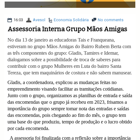
v
i
g
a
16:03
Avesol
Economia Solidária
No comments
t
Assessoria Interna Grupo Mãos Amigas
i
o
No dia 13 de janeiro as educadoras Tais e Franqueana,
n
estiveram no grupo Mãos Amigas do Bairro Rubem Berta com
as três componentes do grupo: Gladis, Tamires e Idemar,
dialogamos sobre a possibilidade de troca de saberes para
contribuir com o grupo Mulheres em Luta do bairro Santa
Tereza, que tem maquinários de costura e não sabem manusear.
Gladis, a coordenadora, explicou as mudanças feitas no
empreendimento visando facilitar as tramitações cotidianas.
Junto com o grupo, organizamos as planilhas de entrada e saída
das encomendas que o grupo já recebeu em 2023, frisamos a
importância do grupo sempre tomar nota das entradas e saídas
das encomendas, pois chegando ao fim do mês, o grupo tem
uma base do que produziu, tempo de produção e o lucro obtido
por cada encomenda.
A assessoria foi finalizada com a reflexão sobre a importância