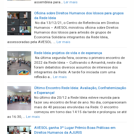
assembleia para…
Ler mais
Oficina sobre Direitos Humanos dos Idosos para grupos
da Rede Ideia
No dia 13/12/21, o Centro de Referência em Direitos
Humanos – AVESOL ministrou oficina sobre Direitos
Humanos dos Idosos para artesãs de grupos de
Economia Solidária integrantes da Rede Ideia,
assessoradas pela AVESOL. …
Ler mais
Rede Ideia projetos de vida e de esperança
Na última segunda feira, ocorreu o primeiro encontro de
2022 da Rede Ideia – Cultivando o Amanhã, neste dia
foram debatidos diversos assuntos de interesse dos
integrantes da Rede. A tarde foi iniciada com uma
reflexão a…
Ler mais
Último Encontro Rede Ideia: Avaliação, Confraternização
e Esperança!
No último dia 20/12 a Rede Ideia esteve reunida para
fazer seu encontro de final de ano. No dia, compareceram
mais de 40 pessoas envolvidas na Rede. O encontro
começou em torno das 14:15 da tarde e prolongou se até
as 16:30, …
Ler mais
AVESOL ganha 3º Lugar Prêmio Boas Práticas em
Direitos Humanos da AJURIS