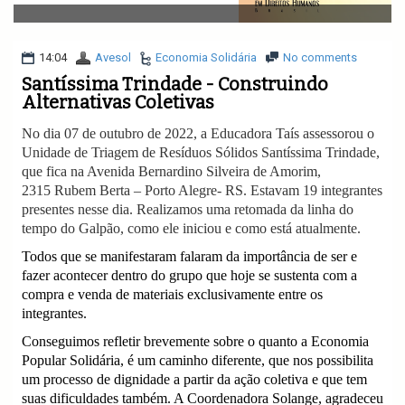
v
i
g
a
14:04
Avesol
Economia Solidária
No comments
t
Santíssima Trindade - Construindo
i
Alternativas Coletivas
o
n
No dia 07 de outubro de 2022, a Educadora Taís assessorou o
Unidade de Triagem de Resíduos Sólidos Santíssima Trindade,
que fica na Avenida Bernardino Silveira de Amorim,
2315
Rubem Berta – Porto Alegre- RS. Estavam 19 integrantes
presentes nesse dia. Realizamos uma retomada da linha do
tempo do Galpão, como ele iniciou e como está atualmente.
Todos que se manifestaram falaram da importância de ser e
fazer acontecer dentro do grupo que hoje se sustenta com a
compra e venda de materiais exclusivamente entre os
integrantes.
Conseguimos refletir brevemente sobre o quanto a Economia
Popular Solidária, é um caminho diferente, que nos possibilita
um processo de dignidade a partir da ação coletiva e que tem
suas dificuldades também. A Coordenadora Solange, agradeceu