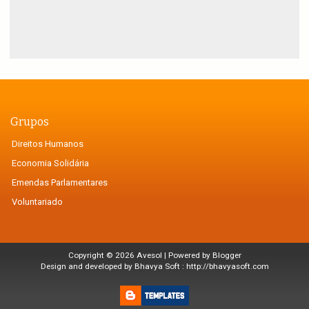
Grupos
Direitos Humanos
Economia Solidária
Emendas Parlamentares
Voluntariado
Copyright ©
2026
Avesol
| Powered by
Blogger
Design and developed by Bhavya Soft :
http://bhavyasoft.com