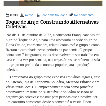
v
i
g
a
09:30
Avesol
Economia Solidária
No comments
t
Toque de Anjo: Construindo Alternativas
i
Coletivas
o
n
No dia 11 de outubro de 2022, a educadora Franqueana visitou
o grupo Toque de Anjo para uma assessoria na sede do grupo.
Dona Oraide, coordenadora, relatou como está o grupo e como
fizeram a caminhada nesse período da pandemia. O grupo
conta com 7 integrantes, todos desenvolveram seu trabalho em
casa e uma vez por semana, nas terças-feiras, se reúnem na sala
do grupo no prédio da economia popular para a produção
coletiva.
Os artesanatos do grupo estão expostos em vários lugares, casa
do Artesão, loja da Economia Solidária, Mercado Público e em
várias feiras locais. O empreendimento tem como princípio
desenvolver um trabalho sustentável e solidário baseado na
organização coletiva e mostrar para pessoas que é possível ter
um consumo consciente desde o comer até o vestir. Ficou