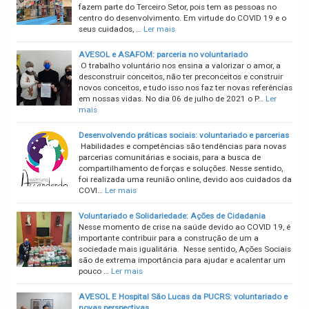
fazem parte do Terceiro Setor, pois tem as pessoas no
centro do desenvolvimento. Em virtude do COVID 19 e o
seus cuidados, …
Ler mais
AVESOL e ASAFOM: parceria no voluntariado
O trabalho voluntário nos ensina a valorizar o amor, a
desconstruir conceitos, não ter preconceitos e construir
novos conceitos, e tudo isso nos faz ter novas referências
em nossas vidas. No dia 06 de julho de 2021 o P…
Ler
mais
Desenvolvendo práticas sociais: voluntariado e parcerias
Habilidades e competências são tendências para novas
parcerias comunitárias e sociais, para a busca de
compartilhamento de forças e soluções. Nesse sentido,
foi realizada uma reunião online, devido aos cuidados da
COVI…
Ler mais
Voluntariado e Solidariedade: Ações de Cidadania
Nesse momento de crise na saúde devido ao COVID 19, é
importante contribuir para a construção de um a
sociedade mais igualitária. Nesse sentido, Ações Sociais
são de extrema importância para ajudar e acalentar um
pouco …
Ler mais
AVESOL E Hospital São Lucas da PUCRS: voluntariado e
novas perspectivas