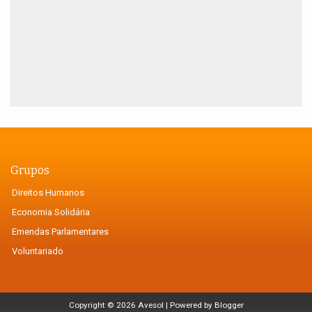
Grupos
Direitos Humanos
Economia Solidária
Emendas Parlamentares
Voluntariado
Copyright ©
2026
Avesol
| Powered by
Blogger