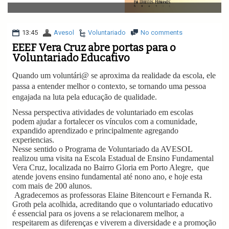
v
i
g
a
13:45
Avesol
Voluntariado
No comments
t
EEEF Vera Cruz abre portas para o
i
Voluntariado Educativo
o
n
Quando um voluntári@ se aproxima da realidade da escola, ele
passa a entender melhor o contexto, se tornando uma pessoa
engajada na luta pela educação de qualidade.
Nessa perspectiva atividades de voluntariado em escolas
podem ajudar a fortalecer os vínculos com a comunidade,
expandido aprendizado e principalmente agregando
experiencias.
Nesse sentido o Programa de Voluntariado da AVESOL
realizou uma visita na Escola Estadual de Ensino Fundamental
Vera Cruz, localizada no Bairro Gloria em Porto Alegre,
que
atende jovens ensino fundamental até nono ano, e hoje esta
com mais de 200 alunos.
Agradecemos as professoras Elaine Bitencourt e Fernanda R.
Groth pela acolhida, acreditando que o voluntariado educativo
é essencial para os jovens a se relacionarem melhor, a
respeitarem as diferenças e viverem a diversidade e a promoção