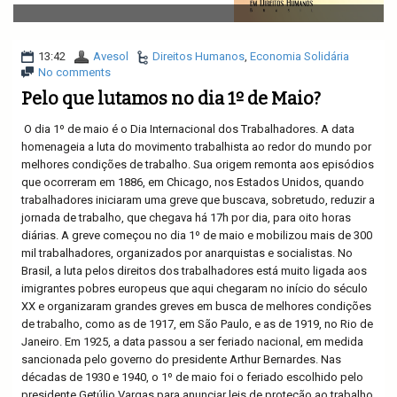
v
i
g
a
13:42
Avesol
Direitos Humanos
,
Economia Solidária
t
No comments
i
Pelo que lutamos no dia 1º de Maio?
o
n
O dia 1º de maio é o Dia Internacional dos Trabalhadores. A data
homenageia a luta do movimento trabalhista ao redor do mundo por
melhores condições de trabalho. Sua origem remonta aos episódios
que ocorreram em 1886, em Chicago, nos Estados Unidos, quando
trabalhadores iniciaram uma greve que buscava, sobretudo, reduzir a
jornada de trabalho, que chegava há 17h por dia, para oito horas
diárias. A greve começou no dia 1º de maio e mobilizou mais de 300
mil trabalhadores, organizados por anarquistas e socialistas. No
Brasil, a luta pelos direitos dos trabalhadores está muito ligada aos
imigrantes pobres europeus que aqui chegaram no início do século
XX e organizaram grandes greves em busca de melhores condições
de trabalho, como as de 1917, em São Paulo, e as de 1919, no Rio de
Janeiro. Em 1925, a data passou a ser feriado nacional, em medida
sancionada pelo governo do presidente Arthur Bernardes. Nas
décadas de 1930 e 1940, o 1º de maio foi o feriado escolhido pelo
presidente Getúlio Vargas para anunciar leis de proteção ao trabalho,