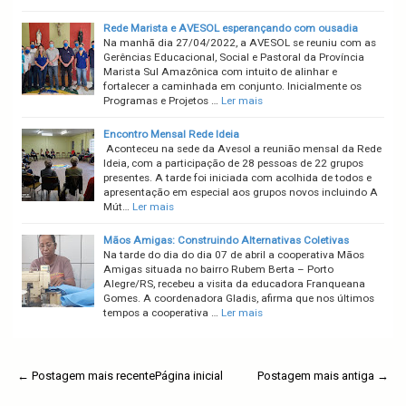
Rede Marista e AVESOL esperançando com ousadia
Na manhã dia 27/04/2022, a AVESOL se reuniu com as
Gerências Educacional, Social e Pastoral da Província
Marista Sul Amazônica com intuito de alinhar e
fortalecer a caminhada em conjunto. Inicialmente os
Programas e Projetos …
Ler mais
Encontro Mensal Rede Ideia
Aconteceu na sede da Avesol a reunião mensal da Rede
Ideia, com a participação de 28 pessoas de 22 grupos
presentes. A tarde foi iniciada com acolhida de todos e
apresentação em especial aos grupos novos incluindo A
Mút…
Ler mais
Mãos Amigas: Construindo Alternativas Coletivas
Na tarde do dia do dia 07 de abril a cooperativa Mãos
Amigas situada no bairro Rubem Berta – Porto
Alegre/RS, recebeu a visita da educadora Franqueana
Gomes. A coordenadora Gladis, afirma que nos últimos
tempos a cooperativa …
Ler mais
← Postagem mais recente
Página inicial
Postagem mais antiga →