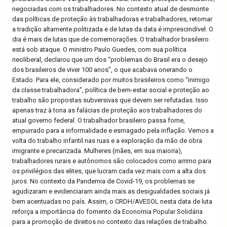
negociadas com os trabalhadores. No contexto atual de desmonte
das políticas de proteção às trabalhadoras e trabalhadores, retomar
a tradição altamente politizada e de lutas da data é imprescindível. O
dia é mais de lutas que de comemorações. O trabalhador brasileiro
está sob ataque. O ministro Paulo Guedes, com sua política
neoliberal, declarou que um dos “problemas do Brasil era o desejo
dos brasileiros de viver 100 anos”, o que acabava onerando o
Estado. Para ele, considerado por muitos brasileiros como “inimigo
da classe trabalhadora”, política de bem-estar social e proteção ao
trabalho são propostas subversivas que devem ser refutadas. Isso
apenas traz à tona as falácias de proteção aos trabalhadores do
atual governo federal. O trabalhador brasileiro passa fome,
empurrado para a informalidade e esmagado pela inflação. Vemos a
volta do trabalho infantil nas ruas e a exploração da mão de obra
imigrante e precarizada. Mulheres (mães, em sua maioria),
trabalhadores rurais e autônomos são colocados como arrimo para
os privilégios das elites, que lucram cada vez mais com a alta dos
juros. No contexto da Pandemia de Covid-19, os problemas se
agudizaram e evidenciaram ainda mais as desigualdades sociais já
bem acentuadas no país. Assim, o CRDH/AVESOL nesta data de luta
reforça a importância do fomento da Economia Popular Solidária
para a promoção de direitos no contexto das relações de trabalho.