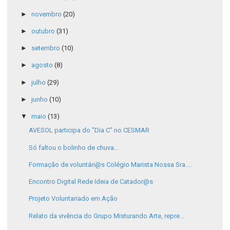
►
novembro
(20)
►
outubro
(31)
►
setembro
(10)
►
agosto
(8)
►
julho
(29)
►
junho
(10)
▼
maio
(13)
AVESOL participa do "Dia C" no CESMAR
Só faltou o bolinho de chuva...
Formação de voluntári@s Colégio Marista Nossa Sra....
Encontro Digital Rede Ideia de Catador@s
Projeto Voluntariado em Ação
Relato da vivência do Grupo Misturando Arte, repre...