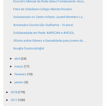
Encontro Mensal da Rede Ideia | Fortalecendo víncu...
Feira da Cidadania Colégio Marista Rosário
Voluntariado no Centro Infanto Juvenil Monteiro Lo...
Aniversário Escola São Guilherme - 10 anos!
Solidariedade em Rede: AAPECAN e AVESOL
Oficina sobre Gênero e Sexualidade para jovens da ...
Nov@s Doutorzinh@s!
►
abril
(24)
►
março
(17)
►
fevereiro
(10)
►
janeiro
(5)
►
2018
(179)
►
2017
(100)