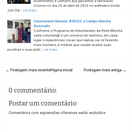
acolhimento e conforto aos pacientes e familiares.
Ocorreu no dia 20 de abril de 2023 no anfiteatro Irmão
Joé Otã…
Ler mais
Voluntariado Marista: AVESOL e Colégio Marista
Assunção
Conforme o Programa de Voluntariado da Rede Marista
cada voluntári@ é um universo de sentidos, em cada
lugar e experiências novas que realiza, vai se fazendo
mais humano, à medida que souber avaliar suas
escolhas e suas práti…
Ler mais
← Postagem mais recente
Página inicial
Postagem mais antiga →
0 commentário:
Postar um comentário
Comentários com expressões ofensivas serão excluídos.