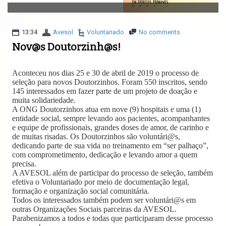
v
i
g
a
13:34
Avesol
Voluntariado
No comments
t
Nov@s Doutorzinh@s!
i
o
n
Aconteceu nos dias 25 e 30 de abril de 2019 o processo de
seleção para novos Doutorzinhos. Foram 550 inscritos, sendo
145 interessados em fazer parte de um projeto de doação e
muita solidariedade.
A ONG Doutorzinhos atua em nove (9) hospitais e uma (1)
entidade social, sempre levando aos pacientes, acompanhantes
e equipe de profissionais, grandes doses de amor, de carinho e
de muitas risadas. Os Doutorzinhos são voluntári@s,
dedicando parte de sua vida no treinamento em “ser palhaço”,
com comprometimento, dedicação e levando amor a quem
precisa.
A AVESOL além de participar do processo de seleção, também
efetiva o Voluntariado por meio de documentação legal,
formação e organização social comunitária.
Todos os interessados também podem ser voluntári@s em
outras Organizações Sociais parceiras da AVESOL.
Parabenizamos a todos e todas que participaram desse processo