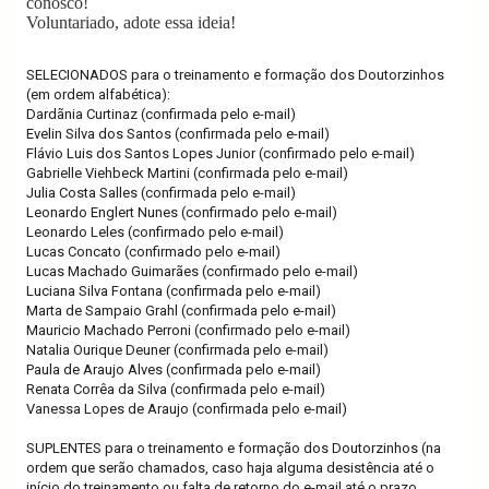
conosco!
Voluntariado, adote essa ideia!
SELECIONADOS para o treinamento e formação dos Doutorzinhos
(em ordem alfabética):
Dardãnia Curtinaz (confirmada pelo e-mail)
Evelin Silva dos Santos (confirmada pelo e-mail)
Flávio Luis dos Santos Lopes Junior (confirmado pelo e-mail)
Gabrielle Viehbeck Martini (confirmada pelo e-mail)
Julia Costa Salles (confirmada pelo e-mail)
Leonardo Englert Nunes (confirmado pelo e-mail)
Leonardo Leles (confirmado pelo e-mail)
Lucas Concato (confirmado pelo e-mail)
Lucas Machado Guimarães (confirmado pelo e-mail)
Luciana Silva Fontana (confirmada pelo e-mail)
Marta de Sampaio Grahl (confirmada pelo e-mail)
Mauricio Machado Perroni (confirmado pelo e-mail)
Natalia Ourique Deuner (confirmada pelo e-mail)
Paula de Araujo Alves (confirmada pelo e-mail)
Renata Corrêa da Silva (confirmada pelo e-mail)
Vanessa Lopes de Araujo (confirmada pelo e-mail)
SUPLENTES para o treinamento e formação dos Doutorzinhos (na
ordem que serão chamados, caso haja alguma desistência até o
início do treinamento ou falta de retorno do e-mail até o prazo