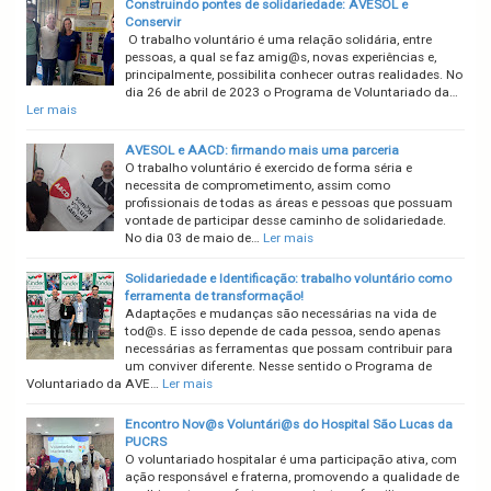
Construindo pontes de solidariedade: AVESOL e
Conservir
O trabalho voluntário é uma relação solidária, entre
pessoas, a qual se faz amig@s, novas experiências e,
principalmente, possibilita conhecer outras realidades. No
dia 26 de abril de 2023 o Programa de Voluntariado da…
Ler mais
AVESOL e AACD: firmando mais uma parceria
O trabalho voluntário é exercido de forma séria e
necessita de comprometimento, assim como
profissionais de todas as áreas e pessoas que possuam
vontade de participar desse caminho de solidariedade.
No dia 03 de maio de…
Ler mais
Solidariedade e Identificação: trabalho voluntário como
ferramenta de transformação!
Adaptações e mudanças são necessárias na vida de
tod@s. E isso depende de cada pessoa, sendo apenas
necessárias as ferramentas que possam contribuir para
um conviver diferente. Nesse sentido o Programa de
Voluntariado da AVE…
Ler mais
Encontro Nov@s Voluntári@s do Hospital São Lucas da
PUCRS
O voluntariado hospitalar é uma participação ativa, com
ação responsável e fraterna, promovendo a qualidade de