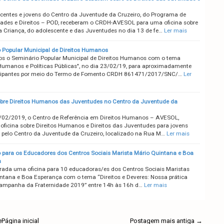
centes e jovens do Centro da Juventude da Cruzeiro, do Programa de
ades e Direitos – POD, receberam o CRDH-AVESOL para uma oficina sobre
da Criança, do adolescente e das Juventudes no dia 13 de fe…
Ler mais
 Popular Municipal de Direitos Humanos
s o Seminário Popular Municipal de Direitos Humanos com o tema
 Humanos e Políticas Públicas", no dia 23/02/19, para aproximadamente
icipantes por meio do Termo de Fomento CRDH 861471/2017/SNC/…
Ler
obre Direitos Humanos das Juventudes no Centro da Juventude da
/02/2019, o Centro de Referência em Direitos Humanos – AVESOL,
 oficina sobre Direitos Humanos e Direitos das Juventudes para jovens
 pelo Centro da Juventude da Cruzeiro, localizado na Rua M…
Ler mais
para os Educadores dos Centros Sociais Marista Mário Quintana e Boa
a
trada uma oficina para 10 educadoras/es dos Centros Sociais Maristas
ntana e Boa Esperança com o tema “Direitos e Deveres: Nossa prática
Campanha da Fraternidade 2019” entre 14h às 16h d…
Ler mais
e
Página inicial
Postagem mais antiga →