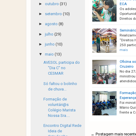
►
outubro
(31)
ECA
Os adoles
Oportunid
►
setembro
(10)
Direitos 
►
agosto
(8)
Seminário
►
julho
(29)
Realizamo
“Direitos
►
junho
(10)
250 part
mais
▼
maio
(13)
Oficina s
AVESOL participa do
Cruzeiro
"Dia C" no
No dia 27
CESMAR
ministrou
atendidos
Só faltou o bolinho
de chuva...
Formação 
Esperanç
Formação de
Foi minis
voluntári@s
Mário Qui
Colégio Marista
frente a 
Nossa Sra....
Encontro Digital Rede
Ideia de
← Postagem mais recent