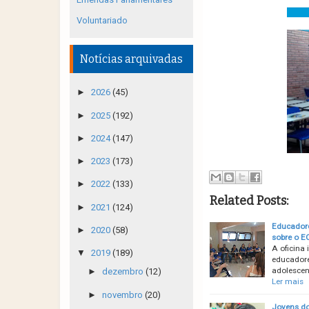
Voluntariado
Notícias arquivadas
►
2026
(45)
►
2025
(192)
►
2024
(147)
►
2023
(173)
►
2022
(133)
Related Posts:
►
2021
(124)
Educadore
►
2020
(58)
sobre o E
A oficina
▼
2019
(189)
educadore
adolescen
►
dezembro
(12)
Ler mais
►
novembro
(20)
Jovens do