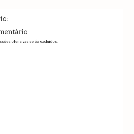
io:
mentário
sões ofensivas serão excluídos.