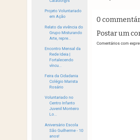
Catador@s
Projeto Voluntariado
em Ação
0 commentár
Relato da vivência do
Postar um co
Grupo Misturando
Arte, repre...
Comentários com expres
Encontro Mensal da
Rede Ideia |
Fortalecendo
víncu...
Feira da Cidadania
Colégio Marista
Rosário
Voluntariado no
Centro Infanto
Juvenil Monteiro
Lo...
Aniversário Escola
São Guilherme - 10
anos!