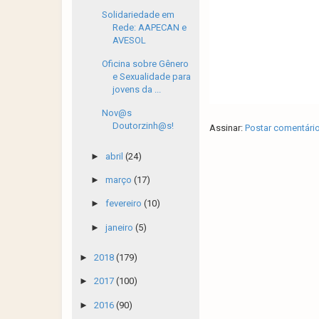
Solidariedade em
Rede: AAPECAN e
AVESOL
Oficina sobre Gênero
e Sexualidade para
jovens da ...
Nov@s
Doutorzinh@s!
Assinar:
Postar comentári
►
abril
(24)
►
março
(17)
►
fevereiro
(10)
►
janeiro
(5)
►
2018
(179)
►
2017
(100)
►
2016
(90)