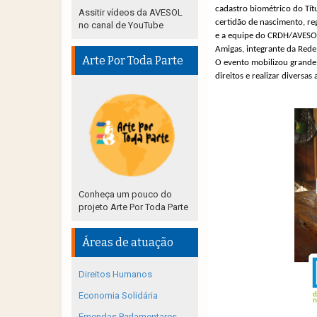
cadastro biométrico do Títul
Assitir vídeos da AVESOL
c
ertidão de nascimento, reg
no canal de YouTube
e a equipe do CRDH/AVESOL 
Amigas, integrante da Rede
Arte Por Toda Parte
O evento mobilizou grande
direitos e realizar diversa
Conheça um pouco do
projeto Arte Por Toda Parte
Áreas de atuação
Direitos Humanos
Economia Solidária
Emendas Parlamentares