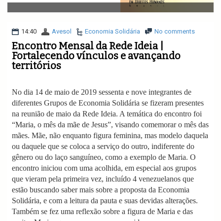
v
i
g
a
14:40
Avesol
Economia Solidária
No comments
t
Encontro Mensal da Rede Ideia |
i
Fortalecendo vínculos e avançando
o
territórios
n
No dia 14 de maio de 2019 sessenta e nove integrantes de
diferentes Grupos de Economia Solidária se fizeram presentes
na reunião de maio da Rede Ideia. A temática do encontro foi
“Maria, o mês da mãe de Jesus”, visando comemorar o mês das
mães. Mãe, não enquanto figura feminina, mas modelo daquela
ou daquele que se coloca a serviço do outro, indiferente do
gênero ou do laço sanguíneo, como a exemplo de Maria. O
encontro iniciou com uma acolhida, em especial aos grupos
que vieram pela primeira vez, incluído 4 venezuelanos que
estão buscando saber mais sobre a proposta da Economia
Solidária, e com a leitura da pauta e suas devidas alterações.
Também se fez uma reflexão sobre a figura de Maria e das