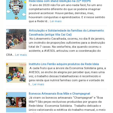
Rede Ideia com stand IdeiAção na 22º FEEPS
O ano de 2020 não foi um ano nada fácil, foi um ano
completamente diferente do que se poderia imaginar
possível acontecer. Houve perdas, derrotas, mas,
houveram conquistas e aprendizados. E é nesse sentido
que a Rede Id…
Ler mais
Articulação e Solidariedade às famílias do Loteamento
Cavalhada (antiga Vila Cai Cai)
No Loteamento Cavalhada, ocorreu, no dia 8 de janeiro,
um incêndio de proporções suficientes para a destruição
total de 7 casas. Na sexta-feira, dia quando ocorreu o
acidente, a AVESOL articulou com a coordenação do
CRA…
Ler mais
Instituto Lins Ferrão adquire produtos da Rede Ideia
A cada fruto que a árvore da Economia Solidária gera, a
AVESOL se enche de alegria por perceber que, mais uma
vez, o trabalho dessas trabalhadoras é reconhecido e
gera renda que nutrirá famílias com garra e vontade de
t…
Ler mais
Bonecos Artesanais Boa Mãe e Champagnat
Já viram os bonecos artesanais “Champagnat” e “Boa
Mãe”? São peças exclusivas produzidas por grupos da
Rede Ideia - Economia Solidária. Trabalho delicado e
único valorizando a estética do trabalho manual, o meio