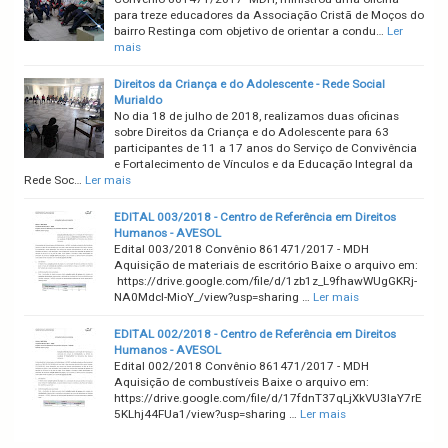
para treze educadores da Associação Cristã de Moços do
bairro Restinga com objetivo de orientar a condu…
Ler
mais
Direitos da Criança e do Adolescente - Rede Social
Murialdo
No dia 18 de julho de 2018, realizamos duas oficinas
sobre Direitos da Criança e do Adolescente para 63
participantes de 11 a 17 anos do Serviço de Convivência
e Fortalecimento de Vínculos e da Educação Integral da
Rede Soc…
Ler mais
EDITAL 003/2018 - Centro de Referência em Direitos
Humanos - AVESOL
Edital 003/2018 Convênio 861471/2017 - MDH
Aquisição de materiais de escritório Baixe o arquivo em:
https://drive.google.com/file/d/1zb1z_L9fhawWUgGKRj-
NA0MdcI-MioY_/view?usp=sharing …
Ler mais
EDITAL 002/2018 - Centro de Referência em Direitos
Humanos - AVESOL
Edital 002/2018 Convênio 861471/2017 - MDH
Aquisição de combustíveis Baixe o arquivo em:
https://drive.google.com/file/d/17fdnT37qLjXkVU3laY7rE
5KLhj44FUa1/view?usp=sharing …
Ler mais