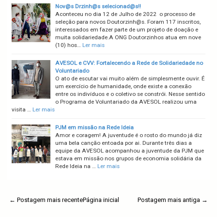
Nov@s Drzinh@s selecionad@s!!
Aconteceu no dia 12 de Julho de 2022 o processo de
seleção para novos Doutorzinh@s. Foram 117 inscritos,
interessados em fazer parte de um projeto de doação e
muita solidariedade.A ONG Doutorzinhos atua em nove
(10) hos…
Ler mais
AVESOL e CVV: Fortalecendo a Rede de Solidariedade no
Voluntariado
O ato de escutar vai muito além de simplesmente ouvir. É
um exercício de humanidade, onde existe a conexão
entre os indivíduos e o coletivo se constrói. Nesse sentido
o Programa de Voluntariado da AVESOL realizou uma
visita …
Ler mais
PJM em missão na Rede Ideia
Amor e coragem! A juventude é o rosto do mundo já diz
uma bela canção entoada por ai. Durante três dias a
equipe da AVESOL acompanhou a juventude da PJM que
estava em missão nos grupos de economia solidária da
Rede Ideia na …
Ler mais
← Postagem mais recente
Página inicial
Postagem mais antiga →