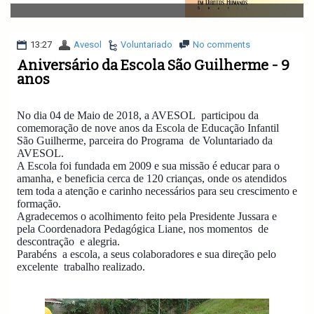
v
i
g
a
13:27
Avesol
Voluntariado
No comments
t
Aniversário da Escola São Guilherme - 9
i
anos
o
n
No dia 04 de Maio de 2018, a AVESOL
participou da
comemoração de nove anos da Escola de Educação Infantil
São Guilherme, parceira do Programa
de Voluntariado da
AVESOL.
A Escola foi fundada em 2009 e sua missão é educar para o
amanha, e beneficia cerca de 120 crianças, onde os atendidos
tem toda a atenção e carinho necessários para seu crescimento e
formação.
Agradecemos o acolhimento feito pela Presidente Jussara e
pela Coordenadora Pedagógica Liane, nos momentos
de
descontração
e alegria.
Parabéns
a escola, a seus colaboradores e sua direção pelo
excelente
trabalho realizado.