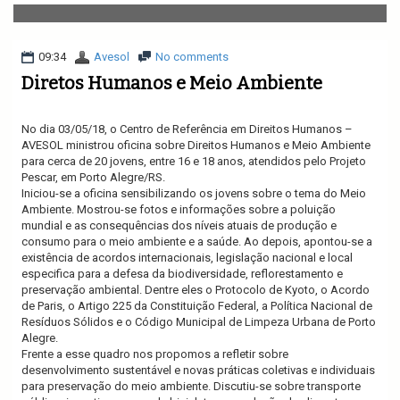
v
i
g
a
09:34
Avesol
No comments
t
Diretos Humanos e Meio Ambiente
i
o
n
No dia 03/05/18, o Centro de Referência em Direitos Humanos –
AVESOL ministrou oficina sobre Direitos Humanos e Meio Ambiente
para cerca de 20 jovens, entre 16 e 18 anos, atendidos pelo Projeto
Pescar, em Porto Alegre/RS.
Iniciou-se a oficina sensibilizando os jovens sobre o tema do Meio
Ambiente. Mostrou-se fotos e informações sobre a poluição
mundial e as consequências dos níveis atuais de produção e
consumo para o meio ambiente e a saúde. Ao depois, apontou-se a
existência de acordos internacionais, legislação nacional e local
especifica para a defesa da biodiversidade, reflorestamento e
preservação ambiental. Dentre eles o Protocolo de Kyoto, o Acordo
de Paris, o Artigo 225 da Constituição Federal, a Política Nacional de
Resíduos Sólidos e o Código Municipal de Limpeza Urbana de Porto
Alegre.
Frente a esse quadro nos propomos a refletir sobre
desenvolvimento sustentável e novas práticas coletivas e individuais
para preservação do meio ambiente. Discutiu-se sobre transporte