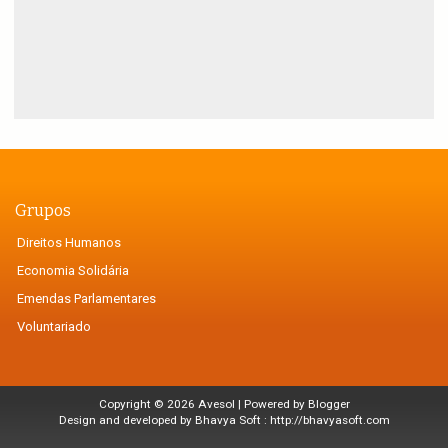
Grupos
Direitos Humanos
Economia Solidária
Emendas Parlamentares
Voluntariado
Copyright ©
2026
Avesol
| Powered by
Blogger
Design and developed by Bhavya Soft :
http://bhavyasoft.com