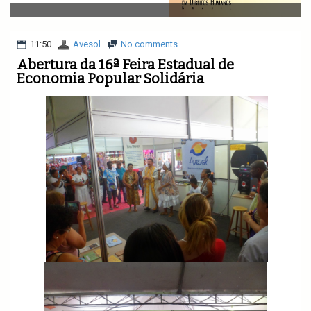
v
i
g
a
11:50
Avesol
No comments
t
Abertura da 16ª Feira Estadual de
i
Economia Popular Solidária
o
n