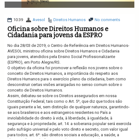
v
i
g
a
10:39
Avesol
Direitos Humanos
No comments
t
Oficina sobre Direitos Humanos e
i
Cidadania para jovens da ESPRO
o
n
No dia 28/03 de 2019, o Centro de Referência em Direitos Humanos-
AVESOL ministrou oficina sobre Direitos Humanos e Cidadania
para jovens, atendidos pela Ensino Social Profissionalizante
(ESPRO), em Porto Alegre/RS.
O objetivo da oficina foi promover a reflexão nos jovens sobre o
conceito de Direitos Humanos, a importância do respeito aos
Direitos Humanos para o exercício pleno da cidadania, bem como
desconstruir certas visões arraigadas no senso comum sobre o
conceito de Direitos Humanos.
Assim, debateu-se sobre os Direitos assegurados em nossa
Constituição Federal, tais como o
Art. 5º, que diz que todos são
iguais perante a lei, sem distinção de qualquer natureza, garantindo-
se aos brasileiros e aos estrangeiros residentes no País a
inviolabilidade do direito à vida, à liberdade, à igualdade, à
segurança e à propriedade; art. 14: a soberania popular será exercida
pelo sufrágio universal e pelo voto direto e secreto, com valor igual
para todos; art. 6º: são direitos sociais a educação, a saúde, a