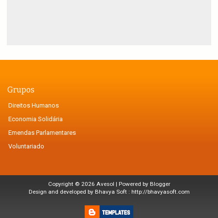
Grupos
Direitos Humanos
Economia Solidária
Emendas Parlamentares
Voluntariado
Copyright ©
2026
Avesol
| Powered by
Blogger
Design and developed by Bhavya Soft :
http://bhavyasoft.com