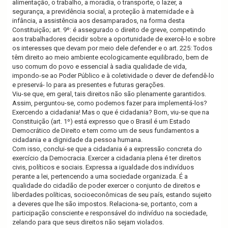
alimentação, o trabalho, a moradia, o transporte, o lazer, a
segurança, a previdência social, a proteção à maternidade e à
infância, a assistência aos desamparados, na forma desta
Constituição; a
rt. 9º: é assegurado o direito de greve, competindo
aos trabalhadores decidir sobre a oportunidade de exercê-lo e sobre
os interesses que devam por meio dele defender e o a
rt. 225: Todos
têm direito ao meio ambiente ecologicamente equilibrado, bem de
uso comum do povo e essencial à sadia qualidade de vida,
impondo-se ao Poder Público e à coletividade o dever de defendê-lo
e preservá- lo para as presentes e futuras gerações.
Viu-se que, em geral, tais direitos não são plenamente garantidos.
Assim, perguntou-se, como podemos fazer para implementá-los?
Exercendo a cidadania! Mas o que é cidadania? Bom, viu-se que na
Constituição (art. 1º) está expresso que o Brasil é um Estado
Democrático de Direito e tem como um de seus fundamentos a
cidadania e a dignidade da pessoa humana.
Com isso, conclui-se que a cidadania é a expressão concreta do
exercício da Democracia. Exercer a cidadania plena é ter direitos
civis, políticos e sociais. Expressa a igualdade dos indivíduos
perante a lei, pertencendo a uma sociedade organizada. É a
qualidade do cidadão de poder exercer o conjunto de direitos e
liberdades políticas, socioeconômicas de seu país, estando sujeito
a deveres que lhe são impostos. Relaciona-se, portanto, com a
participação consciente e responsável do indivíduo na sociedade,
zelando para que seus direitos não sejam violados.