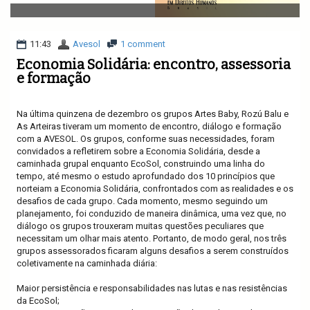
v
i
g
a
11:43
Avesol
1 comment
t
Economia Solidária: encontro, assessoria
i
e formação
o
n
Na última quinzena de dezembro os grupos Artes Baby, Rozú Balu e
As Arteiras tiveram um momento de encontro, diálogo e formação
com a AVESOL. Os grupos, conforme suas necessidades, foram
convidados a refletirem sobre a Economia Solidária, desde a
caminhada grupal enquanto EcoSol, construindo uma linha do
tempo, até mesmo o estudo aprofundado dos 10 princípios que
norteiam a Economia Solidária, confrontados com as realidades e os
desafios de cada grupo. Cada momento, mesmo seguindo um
planejamento, foi conduzido de maneira dinâmica, uma vez que, no
diálogo os grupos trouxeram muitas questões peculiares que
necessitam um olhar mais atento. Portanto, de modo geral, nos três
grupos assessorados ficaram alguns desafios a serem construídos
coletivamente na caminhada diária:
Maior persistência e responsabilidades nas lutas e nas resistências
da EcoSol;