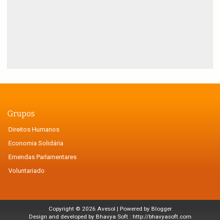
Grupos
Direitos Humanos
Economia Solidária
Emendas Parlamentares
Voluntariado
Copyright ©
2026
Avesol
| Powered by
Blogger
Design and developed by Bhavya Soft :
http://bhavyasoft.com