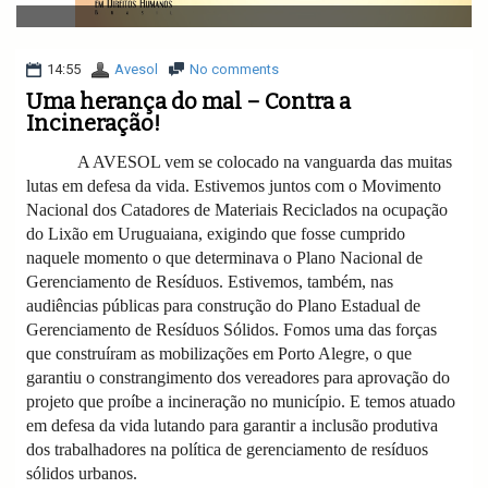
v
i
g
a
14:55
Avesol
No comments
t
Uma herança do mal – Contra a
i
Incineração!
o
n
A AVESOL vem se colocado na vanguarda das muitas
lutas em defesa da vida. Estivemos juntos com o Movimento
Nacional dos Catadores de Materiais Reciclados na ocupação
do Lixão em Uruguaiana, exigindo que fosse cumprido
naquele momento o que determinava o Plano Nacional de
Gerenciamento de Resíduos. Estivemos, também, nas
audiências públicas para construção do Plano Estadual de
Gerenciamento de Resíduos Sólidos. Fomos uma das forças
que construíram as mobilizações em Porto Alegre, o que
garantiu o constrangimento dos vereadores para aprovação do
projeto que proíbe a incineração no município. E temos atuado
em defesa da vida lutando para garantir a inclusão produtiva
dos trabalhadores na política de gerenciamento de resíduos
sólidos urbanos.