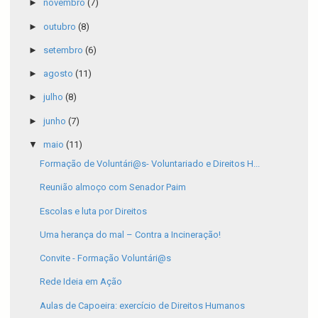
►
novembro
(7)
►
outubro
(8)
►
setembro
(6)
►
agosto
(11)
►
julho
(8)
►
junho
(7)
▼
maio
(11)
Formação de Voluntári@s- Voluntariado e Direitos H...
Reunião almoço com Senador Paim
Escolas e luta por Direitos
Uma herança do mal – Contra a Incineração!
Convite - Formação Voluntári@s
Rede Ideia em Ação
Aulas de Capoeira: exercício de Direitos Humanos