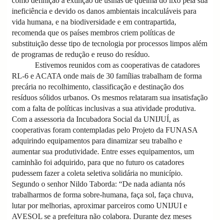
como definição a extinção de usinas de queima do lixo pela sua
ineficiência e devido os danos ambientais incalculáveis para
vida humana, e na biodiversidade e em contrapartida,
recomenda que os países membros criem políticas de
substituição desse tipo de tecnologia por processos limpos além
de programas de redução e reuso do resíduo.
Estivemos reunidos com as cooperativas de catadores
RL-6 e ACATA onde mais de 30 famílias trabalham de forma
precária no recolhimento, classificação e destinação dos
resíduos sólidos urbanos. Os mesmos relataram sua insatisfação
com a falta de políticas inclusivas a sua atividade produtiva.
Com a assessoria da Incubadora Social da UNIJUÍ, as
cooperativas foram contempladas pelo Projeto da FUNASA
adquirindo equipamentos para dinamizar seu trabalho e
aumentar sua produtividade. Entre esses equipamentos, um
caminhão foi adquirido, para que no futuro os catadores
pudessem fazer a coleta seletiva solidária no município.
Segundo o senhor Nildo Taborda: “De nada adianta nós
trabalharmos de forma sobre-humana, faça sol, faça chuva,
lutar por melhorias, aproximar parceiros como UNIJUI e
AVESOL se a prefeitura não colabora. Durante dez meses