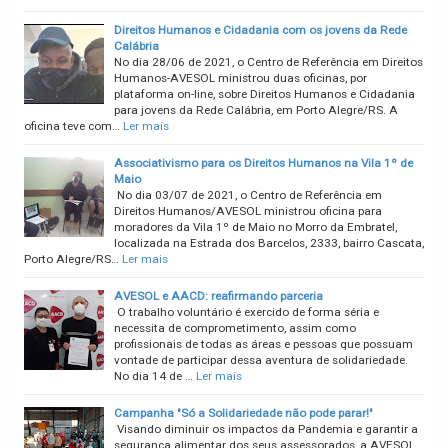
Direitos Humanos e Cidadania com os jovens da Rede
Calábria
No dia 28/06 de 2021, o Centro de Referência em Direitos
Humanos-AVESOL ministrou duas oficinas, por
plataforma on-line, sobre Direitos Humanos e Cidadania
para jovens da Rede Calábria, em Porto Alegre/RS. A
oficina teve com…
Ler mais
Associativismo para os Direitos Humanos na Vila 1º de
Maio
No dia 03/07 de 2021, o Centro de Referência em
Direitos Humanos/AVESOL ministrou oficina para
moradores da Vila 1º de Maio no Morro da Embratel,
localizada na Estrada dos Barcelos, 2333, bairro Cascata,
Porto Alegre/RS…
Ler mais
AVESOL e AACD: reafirmando parceria
O trabalho voluntário é exercido de forma séria e
necessita de comprometimento, assim como
profissionais de todas as áreas e pessoas que possuam
vontade de participar dessa aventura de solidariedade.
No dia 14 de …
Ler mais
Campanha "Só a Solidariedade não pode parar!"
Visando diminuir os impactos da Pandemia e garantir a
segurança alimentar dos seus assessorados, a AVESOL