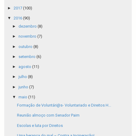
►
2017
(100)
▼
2016
(90)
►
dezembro
(8)
►
novembro
(7)
►
outubro
(8)
►
setembro
(6)
►
agosto
(11)
►
julho
(8)
►
junho
(7)
▼
maio
(11)
Formação de Voluntári@s- Voluntariado e Direitos H...
Reunião almoço com Senador Paim
Escolas e luta por Direitos
Uma herança do mal – Contra a Incineração!