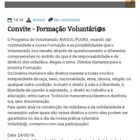
v
i
g
a
14:16
Avesol
No comments
t
Convite - Formação Voluntári@s
i
o
O Programa de Voluntariado AVESOL/PUCRS, visando dar
n
continuidade a nossa Formação e as possibilidades que o
Voluntariado nos remete, através de questionamento e diferentes
compreensões no âmbito do que é de responsabilidade e de
direitos dos cidadãos, elegeu o tema:
Direitos Humanos
para a
próxima Formação.
Os Direitos Humanos são direitos inerente a todas e todos
independente de raça, sexo, nacionalidade, etnia, idioma, religião ou
qualquer outra condição. Incluem o direito à vida e à liberdade, à
liberdade de opinião e expressão, o direito ao trabalho e à
educação, entre outros. Todos/as merecemos/devemos desfrutá-
los, sem discriminação.
Para quem atua na construção da cidadania e da solidariedade é
necessário saber quais são esses direitos e como eles podem ser
garantidos no dia a dia da nossa prática voluntária.
Voluntári@, contamos com sua participação!
Data: 24/05/16