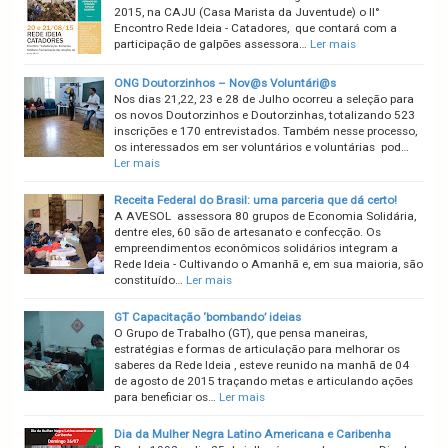
2015, na CAJU (Casa Marista da Juventude) o II°
Encontro Rede Ideia - Catadores, que contará com a
participação de galpões assessora…
Ler mais
ONG Doutorzinhos – Nov@s Voluntári@s
Nos dias 21,22, 23 e 28 de Julho ocorreu a seleção para
os novos Doutorzinhos e Doutorzinhas, totalizando 523
inscrições e 170 entrevistados. Também nesse processo,
os interessados em ser voluntários e voluntárias pod…
Ler mais
Receita Federal do Brasil: uma parceria que dá certo!
A AVESOL assessora 80 grupos de Economia Solidária,
dentre eles, 60 são de artesanato e confecção. Os
empreendimentos econômicos solidários integram a
Rede Ideia - Cultivando o Amanhã e, em sua maioria, são
constituído…
Ler mais
GT Capacitação ‘bombando’ ideias
O Grupo de Trabalho (GT), que pensa maneiras,
estratégias e formas de articulação para melhorar os
saberes da Rede Ideia , esteve reunido na manhã de 04
de agosto de 2015 traçando metas e articulando ações
para beneficiar os…
Ler mais
Dia da Mulher Negra Latino Americana e Caribenha