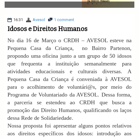
v
i
g
a
16:31
Avesol
1 comment
t
Idosos e Direitos Humanos
i
o
No dia 16 de Março o CRDH – AVESOL esteve na
n
Pequena Casa da Criança, no Bairro Partenon,
propondo uma oficina junto a um grupo de 50 idosos
que frequenta a instituição semanalmente para
atividades educacionais e culturais diversas. A
Pequena Casa da Criança é conveniada à AVESOL
para o acolhimento de voluntári@s, por meio do
Programa de Voluntariado da AVESOL. Dessa forma,
a parceria se estendeu ao CRDH que busca a
promoção das Direito Humanos, qualificando os laços
dessa Rede de Solidariedade.
Nossa proposta foi apresentar alguns pontos relativos
aos direitos específicos dos idosos: introdução aos