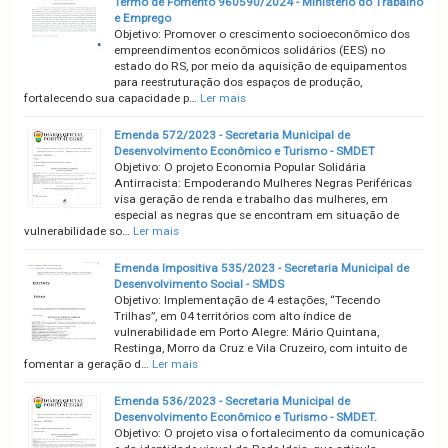
Termo de Fomento 960590/2024 - Ministério do Trabalho
e Emprego
Objetivo: Promover o crescimento socioeconômico dos
empreendimentos econômicos solidários (EES) no
estado do RS, por meio da aquisição de equipamentos
para reestruturação dos espaços de produção,
fortalecendo sua capacidade p…
Ler mais
Emenda 572/2023 - Secretaria Municipal de
Desenvolvimento Econômico e Turismo - SMDET
Objetivo: O projeto Economia Popular Solidária
Antirracista: Empoderando Mulheres Negras Periféricas
visa geração de renda e trabalho das mulheres, em
especial as negras que se encontram em situação de
vulnerabilidade so…
Ler mais
Emenda Impositiva 535/2023 - Secretaria Municipal de
Desenvolvimento Social - SMDS
Objetivo: Implementação de 4 estações, “Tecendo
Trilhas”, em 04 territórios com alto índice de
vulnerabilidade em Porto Alegre: Mário Quintana,
Restinga, Morro da Cruz e Vila Cruzeiro, com intuito de
fomentar a geração d…
Ler mais
Emenda 536/2023 - Secretaria Municipal de
Desenvolvimento Econômico e Turismo - SMDET.
Objetivo: O projeto visa o fortalecimento da comunicação