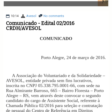
v
i
g
a
10:14
Avesol
No comments
t
Comunicado - Edital 02/2016
i
CRDH/AVESOL
o
n
COMUNICADO
Porto Alegre, 24 de março de 2016.
A Associação do Voluntariado e da Solidariedade –
AVESOL, entidade privada sem fins lucrativos,
inscrita no CNPJ 05.338.795.0001-66, com sede na
Rua Almirante Barroso, 665 – Bairro Floresta – Porto
Alegre – RS, vem através deste convocar o segundo
candidato do cargo de Assistente Social, referente à
Chamada Pública 02/2016 para seleção e contratação
de pessoal do Centro de Referência em Direitos