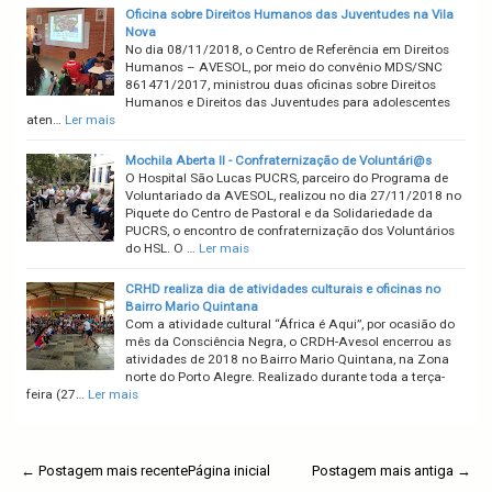
Oficina sobre Direitos Humanos das Juventudes na Vila
Nova
No dia 08/11/2018, o Centro de Referência em Direitos
Humanos – AVESOL, por meio do convênio MDS/SNC
861471/2017, ministrou duas oficinas sobre Direitos
Humanos e Direitos das Juventudes para adolescentes
aten…
Ler mais
Mochila Aberta II - Confraternização de Voluntári@s
O Hospital São Lucas PUCRS, parceiro do Programa de
Voluntariado da AVESOL, realizou no dia 27/11/2018 no
Piquete do Centro de Pastoral e da Solidariedade da
PUCRS, o encontro de confraternização dos Voluntários
do HSL. O …
Ler mais
CRHD realiza dia de atividades culturais e oficinas no
Bairro Mario Quintana
Com a atividade cultural “África é Aqui”, por ocasião do
mês da Consciência Negra, o CRDH-Avesol encerrou as
atividades de 2018 no Bairro Mario Quintana, na Zona
norte do Porto Alegre. Realizado durante toda a terça-
feira (27…
Ler mais
← Postagem mais recente
Página inicial
Postagem mais antiga →