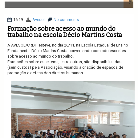
v
i
g
a
16:19
Avesol
No comments
t
Formação sobre acesso ao mundo do
i
trabalho na escola Décio Martins Costa
o
n
A AVESOL/CRDH esteve, no dia 26/11, na Escola Estadual de Ensino
Fundamental Décio Martins Costa conversando com adolescentes
sobre acesso ao mundo do trabalho.
Formações sobre esse tema, entre outros, são disponibilizadas
(sem custos) pela Associação, visando a criação de espaços de
promoção e defesa dos direitos humanos.