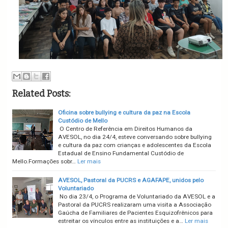
Related Posts:
Oficina sobre bullying e cultura da paz na Escola
Custódio de Mello
O Centro de Referência em Direitos Humanos da
AVESOL, no dia 24/4, esteve conversando sobre bullying
e cultura da paz com crianças e adolescentes da Escola
Estadual de Ensino Fundamental Custódio de
Mello.Formações sobr…
Ler mais
AVESOL, Pastoral da PUCRS e AGAFAPE, unidos pelo
Voluntariado
No dia 23/4, o Programa de Voluntariado da AVESOL e a
Pastoral da PUCRS realizaram uma visita a Associação
Gaúcha de Familiares de Pacientes Esquizofrênicos para
estreitar os vínculos entre as instituições e a…
Ler mais