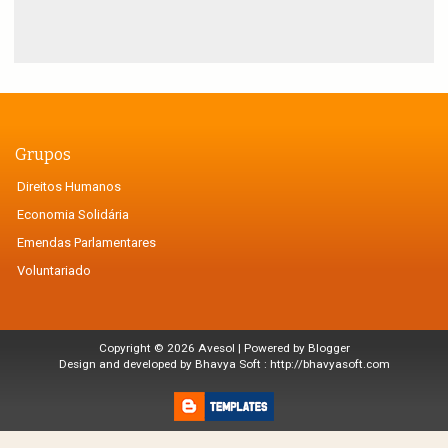
Grupos
Direitos Humanos
Economia Solidária
Emendas Parlamentares
Voluntariado
Copyright ©
2026
Avesol
| Powered by
Blogger
Design and developed by Bhavya Soft :
http://bhavyasoft.com