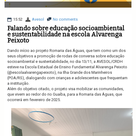
v
i
g
a
15:52
Avesol
No comments
t
Falando sobre educação socioambiental
i
e sustentabilidade na escola Alvarenga
o
Peixoto
n
Dando início ao projeto Romaria das Águas, que tem como um dos
seus objetivos a promoção de rodas de conversa sobre educação
socioambiental e sustentabilidade, no dia 13/11, a AVESOL/CRDH
esteve na Escola Estadual de Ensino Fundamental Alvarenga Peixoto
(@escolaalvarengapeixoto), na Ilha Grande dos Marinheiros
(POA/RS), dialogando com crianças e adolescentes que frequentam
a instituição.
Além do objetivo citado, o projeto visa mobilizar as comunidades,
que vivem ao redor do rio Guaíba, para a Romaria das Águas, que
ocorrerá em fevereiro de 2025.