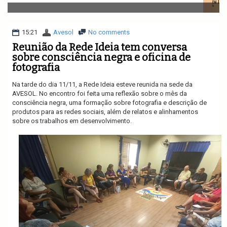
v
i
g
a
15:21
Avesol
No comments
t
Reunião da Rede Ideia tem conversa
i
sobre consciência negra e oficina de
o
fotografia
n
Na tarde do dia 11/11, a Rede Ideia esteve reunida na sede da
AVESOL. No encontro foi feita uma reflexão sobre o mês da
consciência negra, uma formação sobre fotografia e descrição de
produtos para as redes sociais, além de relatos e alinhamentos
sobre os trabalhos em desenvolvimento.