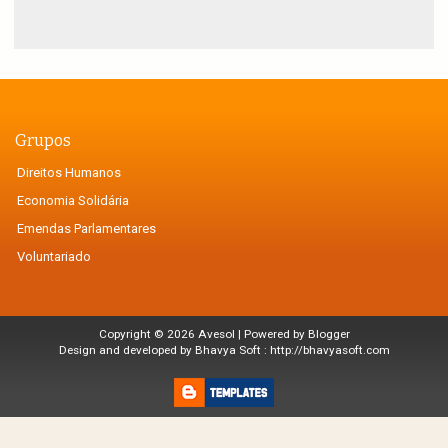
Grupos
Direitos Humanos
Economia Solidária
Emendas Parlamentares
Voluntariado
Copyright ©
2026
Avesol
| Powered by
Blogger
Design and developed by Bhavya Soft :
http://bhavyasoft.com