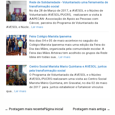
Rede de Solidariedade - Voluntariado uma ferramenta de
transformação social
No dia 28 de Março de 2017, a AVESOL e o Núcleo de
Voluntariado AVESOL/PUCRS, realizaram a visita à
AAPECAN- Associação de Apoio as Pessoas com
Câncer, parceira do Programa de Voluntariado da
AVESOL e Núcle…
Ler mais
Feira Colégio Marista Ipanema
Nos dias 04 e 05 de maio acontece no saguão do
Colégio Marista Ipanema mais uma edição da Feira do
Dia das Mães, organizada pela comunidade escolar. A
Feira das Mães Arteiras tem acolhido os grupos da Rede
Ideia em todas sua…
Ler mais
Centro Social Marista Mario Quintana e AVESOL: juntos
pela transformação social
O Programa de Voluntariado da AVESOL e o Núcleo
AVESOL/PUCRS realizaram uma visita ao Centro Social
Marista Mário Quintana, em Gravataí, no dia 02 de maio
de 2017 para juntos estabelecer e fortalecer vínculos
qua…
Ler mais
← Postagem mais recente
Página inicial
Postagem mais antiga →