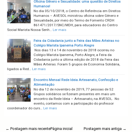
Oficina Gênero e Sexualidade: uma questão de Direitos
Humanos!
No dia 05/10/2018, o Centro de Referência em Direitos
Humanos – AVESOL ministrou oficina sobre Gênero e
Sexualidade, por meio do Termo de Fomento CRDH
861471/2017/SNC/MDH, para educadores do Centro
Social Marista Nossa Senh…
Ler mais
Feira da Cidadania junto a Feira das Mães Arteiras no
Colégio Marista Ipanema Porto Alegre
Nos dias 13 e 14 de novembro de 2018 ocorreu no
Colégio Marista Ipanema, Porto Alegre, a Feira da
Cidadania junto a última edição de 2018 da Feira das
Mães Arteiras. Foram 5 grupos de Economia Solidária,
ligados a Red…
Ler mais
Encontro Mensal Rede Ideia Artesanato, Confecção e
Alimentação
No dia 12 de novembro de 2019, 77 pessoas de 52
Grupos solidários se fizeram presentes em mais um
encontro da Rede Ideia – Artesanato, na AVESOL. No
evento, contamos com a participação do professor
coordenador do curs…
Ler mais
← Postagem mais recente
Página inicial
Postagem mais antiga →