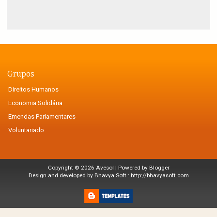
Grupos
Direitos Humanos
Economia Solidária
Emendas Parlamentares
Voluntariado
Copyright ©
2026
Avesol
| Powered by
Blogger
Design and developed by Bhavya Soft :
http://bhavyasoft.com