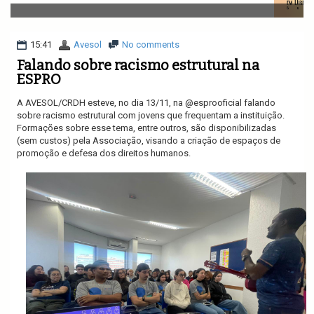
v
i
g
a
15:41
Avesol
No comments
t
Falando sobre racismo estrutural na
i
ESPRO
o
n
A AVESOL/CRDH esteve, no dia 13/11, na @esprooficial falando
sobre racismo estrutural com jovens que frequentam a instituição.
Formações sobre esse tema, entre outros, são disponibilizadas
(sem custos) pela Associação, visando a criação de espaços de
promoção e defesa dos direitos humanos.