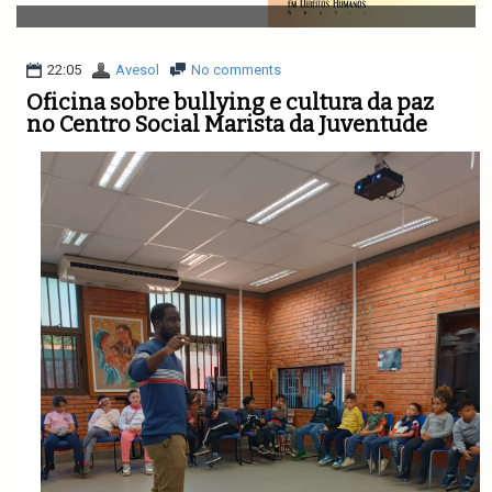
v
i
g
a
22:05
Avesol
No comments
t
Oficina sobre bullying e cultura da paz
i
no Centro Social Marista da Juventude
o
n