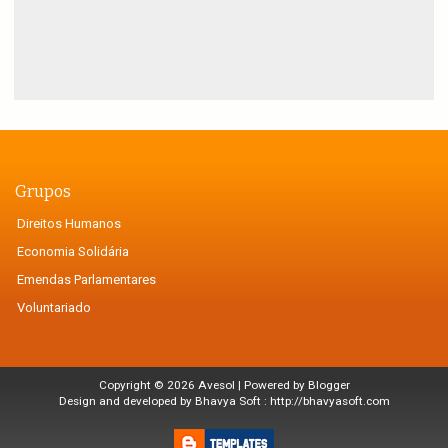
Grupos
Direitos Humanos
Economia Solidária
Emendas Parlamentares
Voluntariado
Copyright ©
2026
Avesol
| Powered by
Blogger
Design and developed by Bhavya Soft :
http://bhavyasoft.com