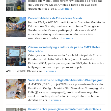
Identidade Visual, onde foram revitalizadas as faixadas
da Cooperativa Mãos Amigas e Estrela de Luz, dois
grupos da Rede Ideia. …
Ler mais
Encontro Marista de Educadores Sociais
No dia 27/9, a AVESOL participou do Encontro Marista de
Educadores Sociais, que teve como tema "Ecologia e
Solidariedade".Com a participação de cerca de 450
educadores/as que atuam nas unidades sociais
maristas e nas frentes …
Ler mais
Oficina sobre bullying e cultura da paz na EMEF Heitor
Villa Lobos
Crianças e adolescentes da Escola Municipal de Ensino
Fundamental Heitor Villa Lobos (bairro Lomba do
Pinheiro/POA) participaram, no dia 30/9, da oficina sobre
bullying e cultura da paz, promovida pela
AVESOL/CRDH.Oficinas so…
Ler mais
Varal de direitos no colégio São Marcelino Champagnat
A AVESOL/CRDH, hoje (28/9), está presente na Festa da
Família do Colégio Marista São Marcelino Champagnat -
EJA (@souejachampagnat), em Novo Hamburgo.No
varal de direitos, através da pintura, é falado sobre os
direitos das cr…
Ler mais
Falando sobre prevenção e enfrentamento da violência