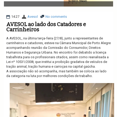
v
i
g
a
14:27
Avesol
No comments
t
AVESOL ao lado dos Catadores e
i
Carrinheiros
o
n
A AVESOL, na última terça-feira (27/8), junto a representantes de
carrinheiros e catadores, esteve na Câmara Municipal de Porto Alegre
acompanhando reunião da Comissão do Consumidor, Direitos
Humanos e Segurança Urbana. No encontro foi debatido a licença
trabalhista para os profissionais citados, assim como reanalisada a
Lei nº 10531/2008, que institui a proibição gradativa de veículos de
tração animal, tração humana e carroças na capital gaúcha.
A associação não só acompanha, mas também se coloca ao lado
da categoria na luta por melhores condições de trabalho.