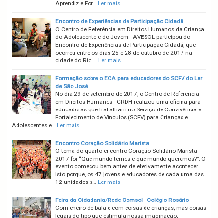
Aprendiz e For…
Ler mais
Encontro de Experiências de Participação Cidadã
O Centro de Referência em Direitos Humanos da Criança
do Adolescente e do Jovem - AVESOL participou do
Encontro de Experiências de Participação Cidadã, que
ocorreu entre os dias 25 e 28 de outubro de 2017 na
cidade do Rio …
Ler mais
Formação sobre o ECA para educadores do SCFV do Lar
de São José
No dia 29 de setembro de 2017, o Centro de Referência
em Direitos Humanos - CRDH realizou uma oficina para
educadoras que trabalham no Serviço de Convivência e
Fortalecimento de Vínculos (SCFV) para Crianças e
Adolescentes e…
Ler mais
Encontro Coração Solidário Marista
O tema do quarto encontro Coração Solidário Marista
2017 foi “Que mundo temos e que mundo queremos?”. O
evento começou bem antes de efetivamente acontecer.
Isto porque, os 47 jovens e educadores de cada uma das
12 unidades s…
Ler mais
Feira da Cidadania/Rede Comsol - Colégio Rosário
Com cheiro de bala e com coisas de crianças, mas coisas
legais do tipo que estimula nossa imaginação,