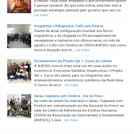
a reação. Finja ceder, emplaque o que inicialmente queria.
E pareça razoável. Ao que tudo indica, esta tem sido a
principal estratégia adotada pelo governo que caiu no…
Ler mais
Imigrantes e Refugiados: Café com Diretos
Diante da atual configuração mundial dos fluxos
migratórios, e da chegada no RS principalmente de
senegaleses e haitianos nos últimos anos, no mês de
agosto o Café com Direitos do CRDH/AVESOL teve como
tema a situação dos im…
Ler mais
Encerramento do Projeto Ser +: Curso de Líderes
A AVESOL inovou mais uma vez em suas ações no
incentivo à Economia Solidária. Desenvolveu o Projeto
Ser +: Curso de Líderes, para os integrantes dos
empreendimentos econômicos solidários da Rede Ideia.
O Curso, de enco…
Ler mais
Sarau Capoeira com Direitos - Dia do Frevo
Na noite de ontem foi realizado o Sarau “Capoeira com
Direitos em comemoração ao dia Nacional do Frevo” na
sede do Centro de Referência em Direitos Humanos
(CRDH) da Associação do Voluntariado e Solidariedade
(AVESOL), o qua…
Ler mais