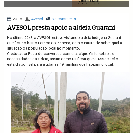
v
i
g
a
20:16
Avesol
No comments
t
AVESOL presta apoio a aldeia Guarani
i
o
No último 22/8, a AVESOL esteve visitando aldeia indígena Guarani
n
que fica no bairro Lomba do Pinheiro, com o intuito de saber qual a
situação da população local no momento.
O educador Eduardo conversou com o cacique Cirilo sobre as
necessidades da aldeia, assim como ratificou que a Associação
está disponível para ajudar as 49 famílias que habitam o local.