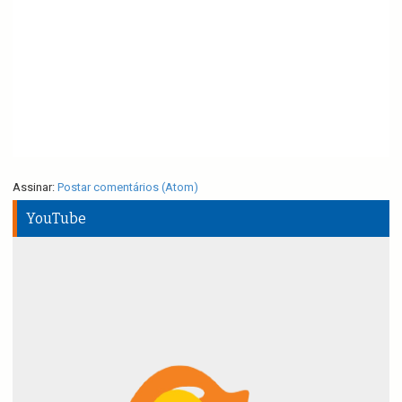
Assinar:
Postar comentários (Atom)
YouTube