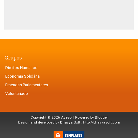
Grupos
Direitos Humanos
Economia Solidária
Emendas Parlamentares
Voluntariado
Copyright ©
2026
Avesol
| Powered by
Blogger
Design and developed by Bhavya Soft :
http://bhavyasoft.com