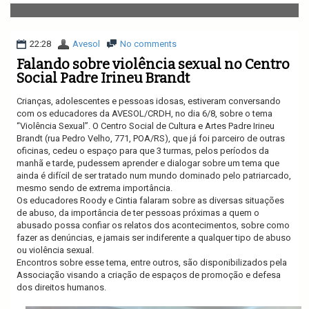
v
i
g
a
22:28
Avesol
No comments
t
Falando sobre violência sexual no Centro
i
Social Padre Irineu Brandt
o
n
Crianças, adolescentes e pessoas idosas, estiveram conversando
com os educadores da AVESOL/CRDH, no dia 6/8, sobre o tema
“Violência Sexual”. O Centro Social de Cultura e Artes Padre Irineu
Brandt (rua Pedro Velho, 771, POA/RS), que já foi parceiro de outras
oficinas, cedeu o espaço para que 3 turmas, pelos períodos da
manhã e tarde, pudessem aprender e dialogar sobre um tema que
ainda é difícil de ser tratado num mundo dominado pelo patriarcado,
mesmo sendo de extrema importância.
Os educadores Roody e Cintia falaram sobre as diversas situações
de abuso, da importância de ter pessoas próximas a quem o
abusado possa confiar os relatos dos acontecimentos, sobre como
fazer as denúncias, e jamais ser indiferente a qualquer tipo de abuso
ou violência sexual.
Encontros sobre esse tema, entre outros, são disponibilizados pela
Associação visando a criação de espaços de promoção e defesa
dos direitos humanos.