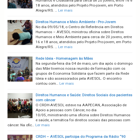
Humanos e Cidadania para cerca de 20 jovens, entre 16 e
18 anos, atendidos pelo Projeto Pro-jovem, em Porto
Alegre/RS. …
Ler mais
Direitos Humanos e Meio Ambiente - Pro-Jovem
No dia 09/05/18, o Centro de Referência em Direitos
Humanos – AVESOL ministrou oficina sobre Direitos
Humanos e Meio Ambiente para cerca de 20 jovens, entre
16 e 18 anos, atendidos pelo Projeto Pro-jovem, em Porto
Alegre/RS. …
Ler mais
Rede Ideia - Homenagem às Mães
Na segunda-feira dia 04 de maio, um dia após o domingo
das Mãe tivemos nossa reunião de formação com os
grupos de Economia Solidária que fazem parte da Rede
Ideia e são assessorados pela AVESOL. O encontro
contou com…
Ler mais
Direitos Humanos e Saúde: Direitos Sociais dos pacientes
com câncer
O CRDH-AVESOL esteve na AAPECAN, Associação de
Apoio a pessoas com Câncer, no dia
10/05, ministrando uma oficina sobre Direitos Humanos
e saúde, a temática foi direitos sociais das pessoas com
câncer. Na ofic…
Ler mais
CRDH – AVESOL participa do Programa da Rádio “90