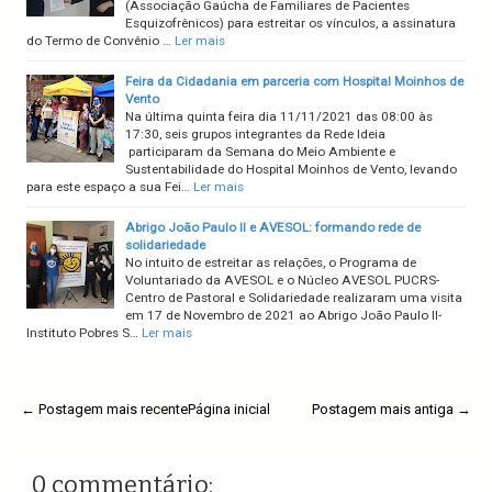
(Associação Gaúcha de Familiares de Pacientes
Esquizofrênicos) para estreitar os vínculos, a assinatura
do Termo de Convênio …
Ler mais
Feira da Cidadania em parceria com Hospital Moinhos de
Vento
Na última quinta feira dia 11/11/2021 das 08:00 às
17:30, seis grupos integrantes da Rede Ideia
participaram da Semana do Meio Ambiente e
Sustentabilidade do Hospital Moinhos de Vento, levando
para este espaço a sua Fei…
Ler mais
Abrigo João Paulo II e AVESOL: formando rede de
solidariedade
No intuito de estreitar as relações, o Programa de
Voluntariado da AVESOL e o Núcleo AVESOL PUCRS-
Centro de Pastoral e Solidariedade realizaram uma visita
em 17 de Novembro de 2021 ao Abrigo João Paulo II-
Instituto Pobres S…
Ler mais
← Postagem mais recente
Página inicial
Postagem mais antiga →
0 commentário: