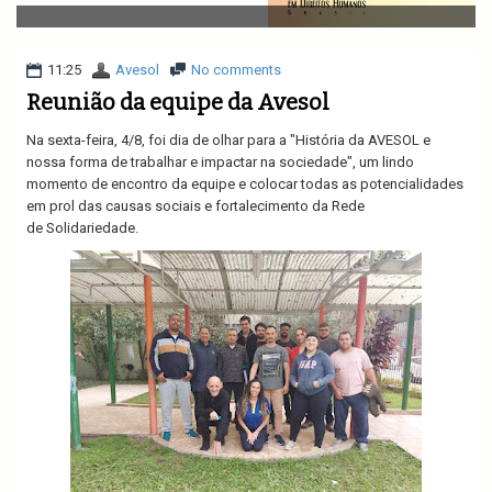
v
i
g
a
11:25
Avesol
No comments
t
Reunião da equipe da Avesol
i
o
Na sexta-feira, 4/8, foi dia de olhar para a "História da AVESOL e
n
nossa forma de trabalhar e impactar na sociedade", um lindo
momento de encontro da equipe e colocar todas as potencialidades
em prol das causas sociais e fortalecimento da Rede
de Solidariedade.