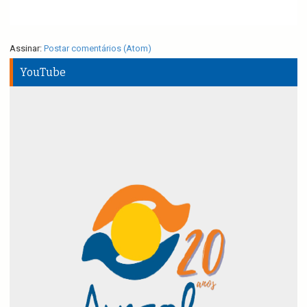
Assinar:
Postar comentários (Atom)
YouTube