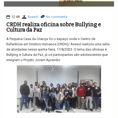
v
i
g
a
12:48
Avesol
No comments
t
CRDH realiza oficina sobre Bullying e
i
Cultura da Paz
o
n
A Pequena Casa da Criança foi o espaço onde o Centro de
Referência em Direitos Humanos (CRDH)/ Avesol realizou uma série
de atividades nessa quinta-feira, 17/8/2023. O tema das oficinas é
Bullying e Cultura da Paz, já os participantes são adolescentes que
integram o Projeto Jovem Aprendiz.