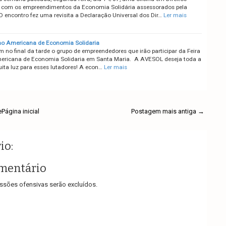
com os empreendimentos da Economia Solidária assessorados pela
 encontro fez uma revisita a Declaração Universal dos Dir…
Ler mais
ino Americana de Economia Solidaria
 no final da tarde o grupo de empreendedores que irão participar da Feira
ericana de Economia Solidaria em Santa Maria. A AVESOL deseja toda a
uita luz para esses lutadores! A econ…
Ler mais
e
Página inicial
Postagem mais antiga →
io:
mentário
sões ofensivas serão excluídos.