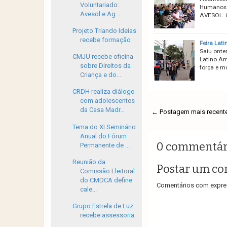
Voluntariado:
Humanos 
Avesol e Ag...
AVESOL. O
Projeto Triando Ideias
recebe formação
Feira Lat
Saiu ontem
CMJU recebe oficina
Latino Am
sobre Direitos da
força e m
Criança e do...
CRDH realiza diálogo
com adolescentes
da Casa Madr...
← Postagem mais recent
Tema do XI Seminário
Anual do Fórum
0 commentár
Permanente de ...
Reunião da
Postar um co
Comissão Eleitoral
do CMDCA define
Comentários com expres
cale...
Grupo Estrela de Luz
recebe assessoria