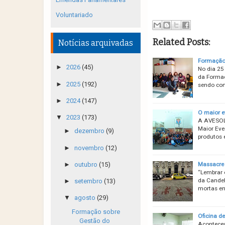
Voluntariado
Related Posts:
Notícias arquivadas
Formação 
►
2026
(45)
No dia 25
da Formaçã
►
2025
(192)
sendo con
►
2024
(147)
O maior e
▼
2023
(173)
A AVESOL 
Maior Eve
►
dezembro
(9)
produtos 
►
novembro
(12)
Massacre 
►
outubro
(15)
“Lembrar 
da Candel
►
setembro
(13)
mortas en
▼
agosto
(29)
Formação sobre
Oficina d
Gestão do
Aconteceu