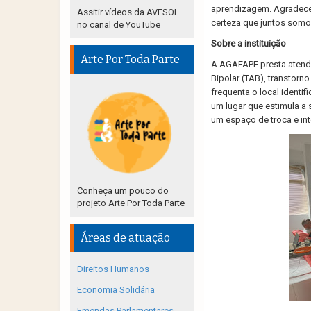
aprendizagem. Agradecemo
Assitir vídeos da AVESOL
certeza que juntos somo
no canal de YouTube
Sobre a instituição
Arte Por Toda Parte
A AGAFAPE presta atendi
Bipolar (TAB), transtorn
frequenta o local identi
um lugar que estimula a 
um espaço de troca e int
Conheça um pouco do
projeto Arte Por Toda Parte
Áreas de atuação
Direitos Humanos
Economia Solidária
Emendas Parlamentares