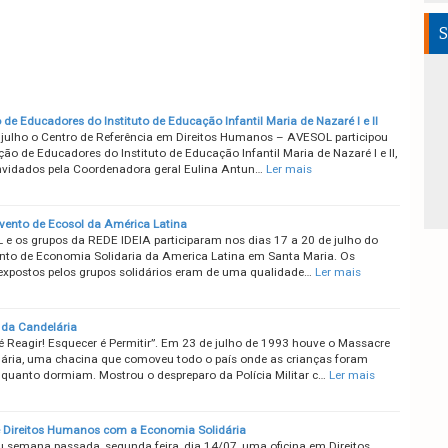
S
de Educadores do Instituto de Educação Infantil Maria de Nazaré I e II
 julho o Centro de Referência em Direitos Humanos – AVESOL participou
o de Educadores do Instituto de Educação Infantil Maria de Nazaré I e II,
vidados pela Coordenadora geral Eulina Antun…
Ler mais
vento de Ecosol da América Latina
e os grupos da REDE IDEIA participaram nos dias 17 a 20 de julho do
nto de Economia Solidaria da America Latina em Santa Maria. Os
expostos pelos grupos solidários eram de uma qualidade…
Ler mais
da Candelária
é Reagir! Esquecer é Permitir”. Em 23 de julho de 1993 houve o Massacre
ária, uma chacina que comoveu todo o país onde as crianças foram
quanto dormiam. Mostrou o despreparo da Polícia Militar c…
Ler mais
e Direitos Humanos com a Economia Solidária
 semana passada, segunda feira, dia 14/07, uma oficina em Direitos