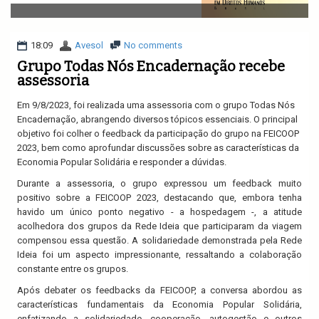
v
i
g
a
18:09
Avesol
No comments
t
Grupo Todas Nós Encadernação recebe
i
assessoria
o
n
Em 9/8/2023, foi realizada uma assessoria com o grupo Todas Nós
Encadernação, abrangendo diversos tópicos essenciais. O principal
objetivo foi colher o feedback da participação do grupo na FEICOOP
2023, bem como aprofundar discussões sobre as características da
Economia Popular Solidária e responder a dúvidas.
Durante a assessoria, o grupo expressou um feedback muito
positivo sobre a FEICOOP 2023, destacando que, embora tenha
havido um único ponto negativo - a hospedagem -, a atitude
acolhedora dos grupos da Rede Ideia que participaram da viagem
compensou essa questão. A solidariedade demonstrada pela Rede
Ideia foi um aspecto impressionante, ressaltando a colaboração
constante entre os grupos.
Após debater os feedbacks da FEICOOP, a conversa abordou as
características fundamentais da Economia Popular Solidária,
enfatizando a solidariedade, cooperação, autogestão e outros