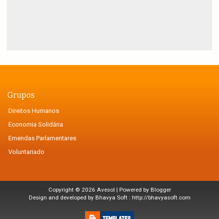
Grupos
Direitos Humanos
Economia Solidária
Emendas Parlamentares
Voluntariado
Copyright ©
2026
Avesol
| Powered by
Blogger
Design and developed by Bhavya Soft :
http://bhavyasoft.com