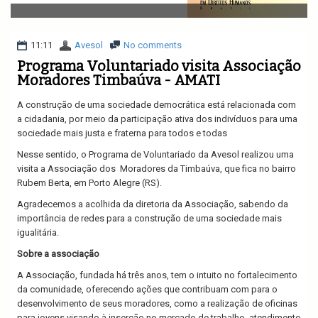
v
i
g
a
11:11
Avesol
No comments
t
Programa Voluntariado visita Associação
i
Moradores Timbaúva - AMATI
o
n
A construção de uma sociedade democrática está relacionada com
a cidadania, por meio da participação ativa dos indivíduos para uma
sociedade mais justa e fraterna para todos e todas
Nesse sentido, o Programa de Voluntariado da Avesol realizou uma
visita a Associação dos
Moradores da Timbaúva, que fica no bairro
Rubem Berta, em Porto Alegre (RS).
Agradecemos a acolhida da diretoria da Associação, sabendo da
importância de redes para a construção de uma sociedade mais
igualitária.
Sobre a associação
A Associação, fundada há três anos, tem o intuito no fortalecimento
da comunidade, oferecendo ações que contribuam com para o
desenvolvimento de seus moradores, como a realização de oficinas
para jovens visando à inserção no mercado de trabalho, atendimento