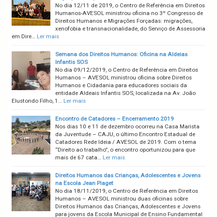
No dia 12/11 de 2019, o Centro de Referência em Direitos
Humanos-AVESOL ministrou oficina no 3º Congresso de
Direitos Humanos e Migrações Forçadas: migrações,
xenofobia e transnacionalidade, do Serviço de Assessoria
em Dire…
Ler mais
Semana dos Direitos Humanos: Oficina na Aldeias
Infantis SOS
No dia 09/12/2019, o Centro de Referência em Direitos
Humanos – AVESOL ministrou oficina sobre Direitos
Humanos e Cidadania para educadores sociais da
entidade Aldeais Infantis SOS, localizada na Av. João
Elustondo Filho, 1…
Ler mais
Encontro de Catadores – Encerramento 2019
Nos dias 10 e 11 de dezembro ocorreu na Casa Marista
da Juventude – CAJU, o último Encontro Estadual de
Catadores Rede Ideia / AVESOL de 2019. Com o tema
“Direito ao trabalho”, o encontro oportunizou para que
mais de 67 cata…
Ler mais
Direitos Humanos das Crianças, Adolescentes e Jovens
na Escola Jean Piaget
No dia 18/11/2019, o Centro de Referência em Direitos
Humanos – AVESOL ministrou duas oficinas sobre
Direitos Humanos das Crianças, Adolescentes e Jovens
para jovens da Escola Municipal de Ensino Fundamental