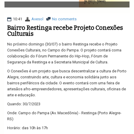
v
i
g
a
10:41
Avesol
No comments
t
Bairro Restinga recebe Projeto Conexões
i
Culturais
o
n
No próximo domingo (30/07) o bairro Restinga recebe o Projeto
Conexões Culturais, no Campo do Pampa. O projeto contará coma
colaboração do Fórum Permanente do Hip-Hop, Fórum de
Segurança da Restinga e a Secretaria Municipal de Cultura.
O Conexões é um projeto que busca descentralizar a cultura de Porto
Alegre, construindo arte, cultura e economia solidária junto aos
bairros periféricos da cidade. O evento contará com uma feira de
artesãos afro-empreendedores, apresentações culturais, oficinas de
arte e educação.
Quando: 30/7/2023
Onde: Campo do Pampa (Av. Macedônia) - Restinga (Porto Alegre-
RS)
Horário: das 10h às 17h