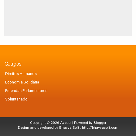
Grupos
Direitos Humanos
Economia Solidária
Emendas Parlamentares
Voluntariado
Copyright ©
2026
Avesol
| Powered by
Blogger
Design and developed by Bhavya Soft :
http://bhavyasoft.com