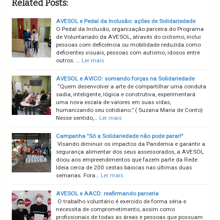
Related Posts:
AVESOL e Pedal da Inclusão: ações de Solidariedade
O Pedal da Inclusão, organização parceira do Programa
de Voluntariado da AVESOL, através do ciclismo, inclui
pessoas com deficiência ou mobilidade reduzida como
deficientes visuais, pessoas com autismo, idosos entre
outros. …
Ler mais
AVESOL e AVICO: somando forças na Solidariedade
“Quem desenvolver a arte de compartilhar uma conduta
sadia, inteligente, lógica e construtiva, experimentará
uma nova escala de valores em suas vidas,
humanizando seu cotidiano.” ( Suzana Maria de Conto)
Nesse sentido,…
Ler mais
Campanha "Só a Solidariedade não pode parar!"
Visando diminuir os impactos da Pandemia e garantir a
segurança alimentar dos seus assessorados, a AVESOL
doou aos empreendimentos que fazem parte da Rede
Ideia cerca de 200 cestas básicas nas últimas duas
semanas. Fora…
Ler mais
AVESOL e AACD: reafirmando parceria
O trabalho voluntário é exercido de forma séria e
necessita de comprometimento, assim como
profissionais de todas as áreas e pessoas que possuam