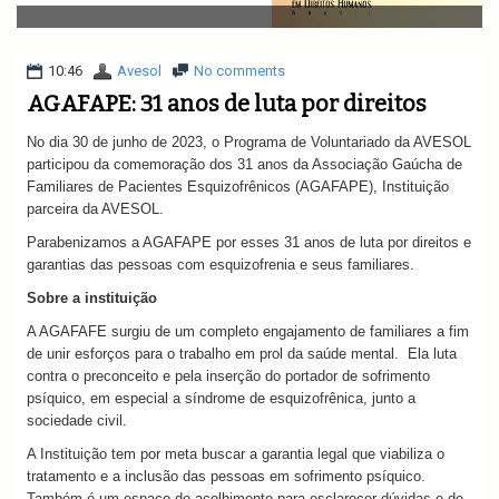
v
i
g
a
10:46
Avesol
No comments
t
AGAFAPE: 31 anos de luta por direitos
i
o
No dia 30 de junho de 2023, o Programa de Voluntariado da AVESOL
n
participou da comemoração dos 31 anos da Associação Gaúcha de
Familiares de Pacientes Esquizofrênicos (AGAFAPE), Instituição
parceira da AVESOL.
Parabenizamos a AGAFAPE por esses 31 anos de luta por direitos e
garantias das pessoas com esquizofrenia e seus familiares.
Sobre a instituição
A AGAFAFE surgiu de um completo engajamento de familiares a fim
de unir esforços para o trabalho em prol da saúde mental. Ela luta
contra o preconceito e pela inserção do portador de sofrimento
psíquico, em especial a síndrome de esquizofrênica, junto a
sociedade civil.
A Instituição tem por meta buscar a garantia legal que viabiliza o
tratamento e a inclusão das pessoas em sofrimento psíquico.
Também é um espaço de acolhimento para esclarecer dúvidas e de