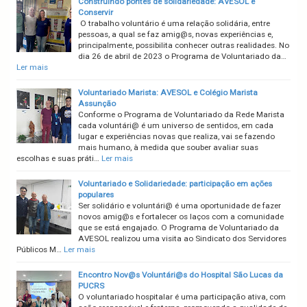
Construindo pontes de solidariedade: AVESOL e
Conservir
O trabalho voluntário é uma relação solidária, entre
pessoas, a qual se faz amig@s, novas experiências e,
principalmente, possibilita conhecer outras realidades. No
dia 26 de abril de 2023 o Programa de Voluntariado da…
Ler mais
Voluntariado Marista: AVESOL e Colégio Marista
Assunção
Conforme o Programa de Voluntariado da Rede Marista
cada voluntári@ é um universo de sentidos, em cada
lugar e experiências novas que realiza, vai se fazendo
mais humano, à medida que souber avaliar suas
escolhas e suas práti…
Ler mais
Voluntariado e Solidariedade: participação em ações
populares
Ser solidário e voluntári@ é uma oportunidade de fazer
novos amig@s e fortalecer os laços com a comunidade
que se está engajado. O Programa de Voluntariado da
AVESOL realizou uma visita ao Sindicato dos Servidores
Públicos M…
Ler mais
Encontro Nov@s Voluntári@s do Hospital São Lucas da
PUCRS
O voluntariado hospitalar é uma participação ativa, com