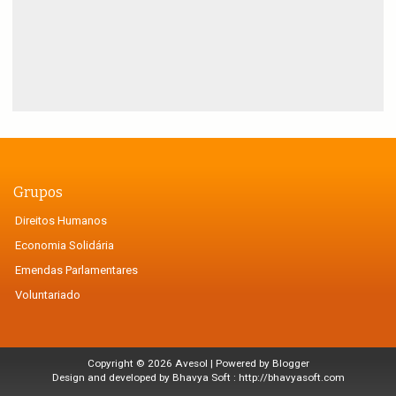
Grupos
Direitos Humanos
Economia Solidária
Emendas Parlamentares
Voluntariado
Copyright ©
2026
Avesol
| Powered by
Blogger
Design and developed by Bhavya Soft :
http://bhavyasoft.com