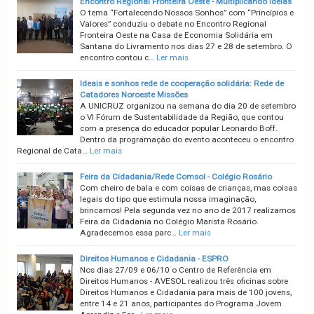
Encontro Regional Fronteira Oeste - Multiplicando Ideias
O tema “Fortalecendo Nossos Sonhos” com “Princípios e
Valores” conduziu o debate no Encontro Regional
Fronteira Oeste na Casa de Economia Solidária em
Santana do Livramento nos dias 27 e 28 de setembro. O
encontro contou c…
Ler mais
Ideais e sonhos rede de cooperação solidária: Rede de
Catadores Noroeste Missões
A UNICRUZ organizou na semana do dia 20 de setembro
o VI Fórum de Sustentabilidade da Região, que contou
com a presença do educador popular Leonardo Boff.
Dentro da programação do evento aconteceu o encontro
Regional de Cata…
Ler mais
Feira da Cidadania/Rede Comsol - Colégio Rosário
Com cheiro de bala e com coisas de crianças, mas coisas
legais do tipo que estimula nossa imaginação,
brincamos! Pela segunda vez no ano de 2017 realizamos
Feira da Cidadania no Colégio Marista Rosário.
Agradecemos essa parc…
Ler mais
Direitos Humanos e Cidadania - ESPRO
Nos dias 27/09 e 06/10 o Centro de Referência em
Direitos Humanos - AVESOL realizou três oficinas sobre
Direitos Humanos e Cidadania para mais de 100 jovens,
entre 14 e 21 anos, participantes do Programa Jovem