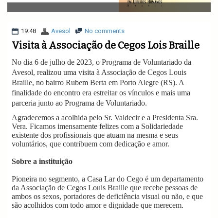
v
i
g
a
19:48
Avesol
No comments
t
Visita à Associação de Cegos Lois Braille
i
o
No dia 6 de julho de 2023, o Programa de Voluntariado da
n
Avesol, realizou uma visita à Associação de Cegos Louis
Braille, no bairro Rubem Berta em Porto Alegre (RS). A
finalidade do encontro era estreitar os vínculos e mais uma
parceria junto ao Programa de Voluntariado.
Agradecemos a acolhida pelo Sr. Valdecir e a Presidenta Sra.
Vera. Ficamos imensamente felizes com a Solidariedade
existente dos profissionais que atuam na mesma e seus
voluntários, que contribuem com dedicação e amor.
Sobre a instituição
Pioneira no segmento, a Casa Lar do Cego é um departamento
da Associação de Cegos Louis Braille que recebe pessoas de
ambos os sexos, portadores de deficiência visual ou não, e que
são acolhidos com todo amor e dignidade que merecem.