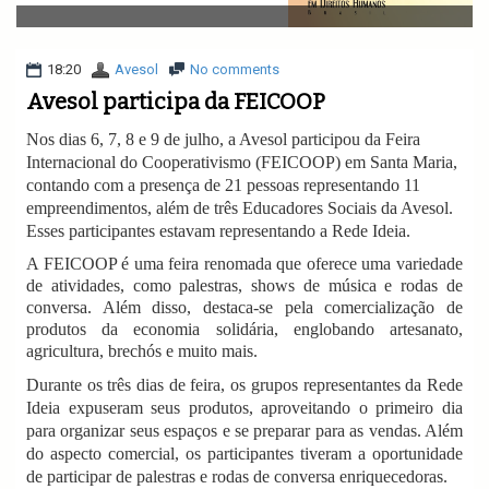
v
i
g
a
18:20
Avesol
No comments
t
Avesol participa da FEICOOP
i
o
Nos dias 6, 7, 8 e 9 de julho, a Avesol participou da Feira
n
Internacional do Cooperativismo (FEICOOP) em Santa Maria,
contando com a presença de 21 pessoas representando 11
empreendimentos, além de três Educadores Sociais da Avesol.
Esses participantes estavam representando a Rede Ideia.
A FEICOOP é uma feira renomada que oferece uma variedade
de atividades, como palestras, shows de música e rodas de
conversa. Além disso, destaca-se pela comercialização de
produtos da economia solidária, englobando artesanato,
agricultura, brechós e muito mais.
Durante os três dias de feira, os grupos representantes da Rede
Ideia expuseram seus produtos, aproveitando o primeiro dia
para organizar seus espaços e se preparar para as vendas. Além
do aspecto comercial, os participantes tiveram a oportunidade
de participar de palestras e rodas de conversa enriquecedoras.