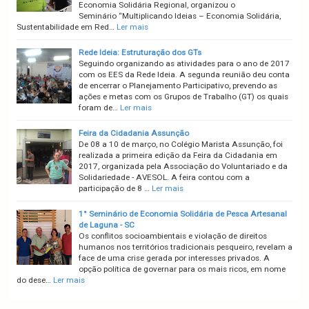
Economia Solidária Regional, organizou o
Seminário “Multiplicando Ideias – Economia Solidária,
Sustentabilidade em Red…
Ler mais
Rede Ideia: Estruturação dos GTs
Seguindo organizando as atividades para o ano de 2017
com os EES da Rede Ideia. A segunda reunião deu conta
de encerrar o Planejamento Participativo, prevendo as
ações e metas com os Grupos de Trabalho (GT) os quais
foram de…
Ler mais
Feira da Cidadania Assunção
De 08 a 10 de março, no Colégio Marista Assunção, foi
realizada a primeira edição da Feira da Cidadania em
2017, organizada pela Associação do Voluntariado e da
Solidariedade - AVESOL. A feira contou com a
participação de 8 …
Ler mais
1° Seminário de Economia Solidária de Pesca Artesanal
de Laguna - SC
Os conflitos socioambientais e violação de direitos
humanos nos territórios tradicionais pesqueiro, revelam a
face de uma crise gerada por interesses privados. A
opção política de governar para os mais ricos, em nome
do dese…
Ler mais