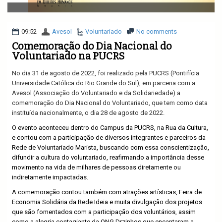
v
i
g
a
09:52
Avesol
Voluntariado
No comments
t
Comemoração do Dia Nacional do
i
Voluntariado na PUCRS
o
n
No dia 31 de agosto de 2022, foi realizado pela PUCRS (Pontifícia
Universidade Católica do Rio Grande do Sul), em parceria com a
Avesol (Associação do Voluntariado e da Solidariedade) a
comemoração do Dia Nacional do Voluntariado, que tem como data
instituída nacionalmente, o dia 28 de agosto de 2022.
O evento aconteceu dentro do Campus da PUCRS, na Rua da Cultura,
e contou com a participação de diversos integrantes e parceiros da
Rede de Voluntariado Marista, buscando com essa conscientização,
difundir a cultura do voluntariado, reafirmando a importância desse
movimento na vida de milhares de pessoas diretamente ou
indiretamente impactadas.
A comemoração contou também com atrações artísticas, Feira de
Economia Solidária da Rede Ideia e muita divulgação dos projetos
que são fomentados com a participação dos voluntários, assim
como a alegria contagiante da ONG Drzinhos que encantaram a