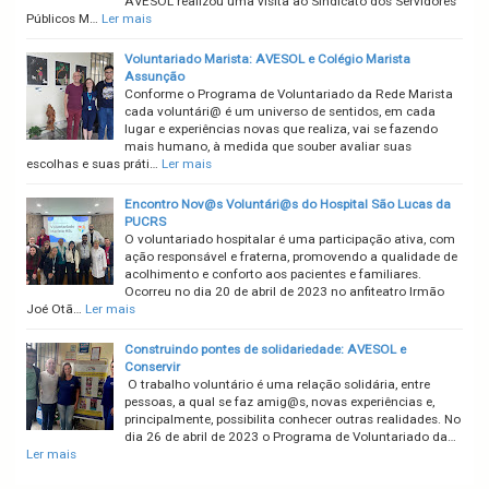
AVESOL realizou uma visita ao Sindicato dos Servidores
Públicos M…
Ler mais
Voluntariado Marista: AVESOL e Colégio Marista
Assunção
Conforme o Programa de Voluntariado da Rede Marista
cada voluntári@ é um universo de sentidos, em cada
lugar e experiências novas que realiza, vai se fazendo
mais humano, à medida que souber avaliar suas
escolhas e suas práti…
Ler mais
Encontro Nov@s Voluntári@s do Hospital São Lucas da
PUCRS
O voluntariado hospitalar é uma participação ativa, com
ação responsável e fraterna, promovendo a qualidade de
acolhimento e conforto aos pacientes e familiares.
Ocorreu no dia 20 de abril de 2023 no anfiteatro Irmão
Joé Otã…
Ler mais
Construindo pontes de solidariedade: AVESOL e
Conservir
O trabalho voluntário é uma relação solidária, entre
pessoas, a qual se faz amig@s, novas experiências e,
principalmente, possibilita conhecer outras realidades. No
dia 26 de abril de 2023 o Programa de Voluntariado da…
Ler mais