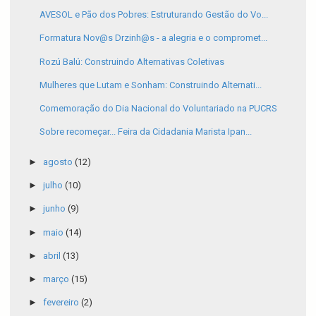
AVESOL e Pão dos Pobres: Estruturando Gestão do Vo...
Formatura Nov@s Drzinh@s - a alegria e o compromet...
Rozú Balú: Construindo Alternativas Coletivas
Mulheres que Lutam e Sonham: Construindo Alternati...
Comemoração do Dia Nacional do Voluntariado na PUCRS
Sobre recomeçar... Feira da Cidadania Marista Ipan...
►
agosto
(12)
►
julho
(10)
►
junho
(9)
►
maio
(14)
►
abril
(13)
►
março
(15)
►
fevereiro
(2)