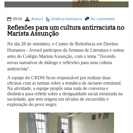
v
i
g
a
09:55
Avesol
Direitos Humanos
No comments
t
Reflexões para um cultura antirracista no
i
Marista Assunção
o
n
No dia 28 de setembro, o Centro de Referência em Direitos
Humanos - Avesol participou da Semana de Literatura e outras
artes do Colégio Marista Assunção, com o tema "Tecendo
novas narrativas de diálogo e reflexões para uma cultura
antirracista".
A equipe do CRDH ficou responsável por realizar duas
oficinas com as turmas sobre a temática de racismo estrutural.
Na atividade, a equipe propôs uma roda de conversa e
dinâmica para refletir sobre a desigualdade racial enraizada na
sociedade, que tem origem em séculos de escravidão e
exploração do povo negro.