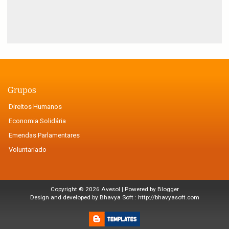
Grupos
Direitos Humanos
Economia Solidária
Emendas Parlamentares
Voluntariado
Copyright ©
2026
Avesol
| Powered by
Blogger
Design and developed by Bhavya Soft :
http://bhavyasoft.com