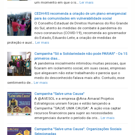
um momento em que o is…
Ler mais
CEDH-RS recomenda a criação de um plano emergencial
para às comunidades em vulnerabilidade social
O Conselho Estadual de Direitos Humanos do Rio Grande
do Sul, atento às medidas de combate à pandemia do
novo coronavírus (COVID-19), recomenda ao governador
do Estado, Eduardo Leite, a criação de medidas de
proteção e auxí…
Ler mais
Campanha "Só a Solidariedade não pode PARAR" - Os 15
primeiros dias...
A pandemia inicialmente intimidou muitas pessoas, que
ficaram em isolamento social, em suas casas, empresas
que alegavam não estar trabalhando e parecia que o
medo do desconhecido falava mais alto. Contudo, esse
sentimento de…
Ler mais
Campanha "Salve uma Causa"
A @AVESOL e a empresa @Ana Amaral Projetos
Estratégicos uniram forças e estão lançando a
Campanha “SALVE UMA CAUSA”. A ação visa captar
recursos financeiros para suprir as necessidades
emergenciais durante o período da cris…
Ler mais
Campanha "Salve uma Causa": Organizações Sociais
Selecionadas