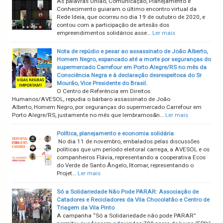
As palavras União, Comunicação, Planejamento e
Conhecimento guiaram o último encontro virtual da
Rede Ideia, que ocorreu no dia 19 de outubro de 2020, e
contou com a participação de artesãs dos
empreendimentos solidários asse…
Ler mais
Nota de repúdio e pesar ao assassinato de João Alberto,
Homem Negro, espancado até a morte por seguranças do
supermercado Carrefour em Porto Alegre/RS no mês da
Consciência Negra e à declaração desrespeitosa do Sr
Mourão, Vice Presidente do Brasil.
O Centro de Referência em Direitos
Humanos/AVESOL, repudia o bárbaro assassinato de João
Alberto, Homem Negro, por seguranças do supermercado Carrefour em
Porto Alegre/RS, justamente no mês que lembramos&n…
Ler mais
Política, planejamento e economia solidária
No dia 11 de novembro, embalados pelas discussões
políticas que um período eleitoral carrega, a AVESOL e os
companheiros Flávia, representando a cooperativa Ecos
do Verde de Santo Ângelo, Iltomar, representando o
Projet…
Ler mais
Só a Solidariedade Não Pode PARAR: Associação de
Catadores e Recicladores da Vila Chocolatão e Centro de
Triagem da Vila Pinto
A campanha “Só a Solidariedade não pode PARAR”