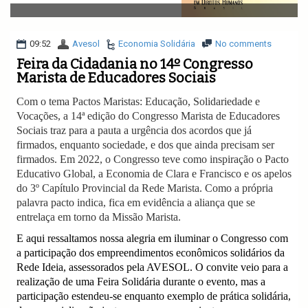
v
i
g
a
09:52
Avesol
Economia Solidária
No comments
t
Feira da Cidadania no 14º Congresso
i
Marista de Educadores Sociais
o
n
Com o tema Pactos Maristas: Educação, Solidariedade e
Vocações, a 14ª edição do Congresso Marista de Educadores
Sociais traz para a pauta a urgência dos acordos que já
firmados, enquanto sociedade, e dos que ainda precisam ser
firmados. Em 2022, o Congresso teve como inspiração o Pacto
Educativo Global, a Economia de Clara e Francisco e os apelos
do 3º Capítulo Provincial da Rede Marista. Como a própria
palavra pacto indica, fica em evidência a aliança que se
entrelaça em torno da Missão Marista.
E aqui ressaltamos nossa alegria em iluminar o Congresso com
a participação dos empreendimentos econômicos solidários da
Rede Ideia, assessorados pela AVESOL. O convite veio para a
realização de uma Feira Solidária durante o evento, mas a
participação estendeu-se enquanto exemplo de prática solidária,