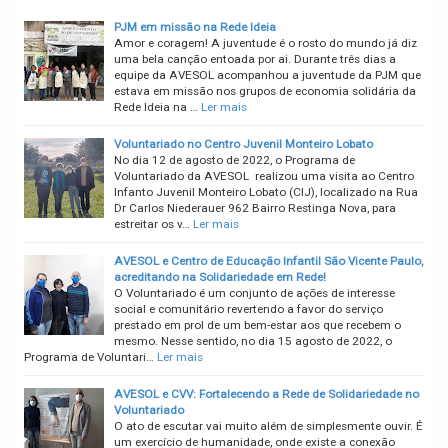
PJM em missão na Rede Ideia
Amor e coragem! A juventude é o rosto do mundo já diz
uma bela canção entoada por ai. Durante três dias a
equipe da AVESOL acompanhou a juventude da PJM que
estava em missão nos grupos de economia solidária da
Rede Ideia na …
Ler mais
Voluntariado no Centro Juvenil Monteiro Lobato
No dia 12 de agosto de 2022, o Programa de
Voluntariado da AVESOL realizou uma visita ao Centro
Infanto Juvenil Monteiro Lobato (CIJ), localizado na Rua
Dr Carlos Niederauer 962 Bairro Restinga Nova, para
estreitar os v…
Ler mais
AVESOL e Centro de Educação Infantil São Vicente Paulo,
acreditando na Solidariedade em Rede!
O Voluntariado é um conjunto de ações de interesse
social e comunitário revertendo a favor do serviço
prestado em prol de um bem-estar aos que recebem o
mesmo. Nesse sentido, no dia 15 agosto de 2022, o
Programa de Voluntari…
Ler mais
AVESOL e CVV: Fortalecendo a Rede de Solidariedade no
Voluntariado
O ato de escutar vai muito além de simplesmente ouvir. É
um exercício de humanidade, onde existe a conexão