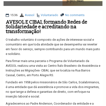
v
i
g
a
15:36
Avesol
Voluntariado
No comments
t
AVESOL E CIBAI, formando Redes de
i
Solidariedade e acreditando na
o
transformação!
n
O trabalho voluntário é composto de ações de interesse social e
comunitário em que toda atividade que se desempenha vai reverter
em favor do serviço, sempre contribuindo para um mundo mais justo
e solidário.
Para firmar mais uma parceria o Programa de Voluntariado da
AVESOL realizou uma visita ao Centro Ítalo Brasileiro de Assistência e
Instruções as Migrações- CIBAI, que se localiza na Rua Barros
Cassal, Centro, em Porto Alegre RS.
Fundado em 1958 pelos missionários de São Carlos, Scalabrinianos,
é uma entidade que dá assistência e promove a vida dos imigrantes,
no que tange a defesa e garantias de direito, com enfoque na
inserção laboral e social.
Agradecemos ao Padre Anderson, Coordenador da entidade e a