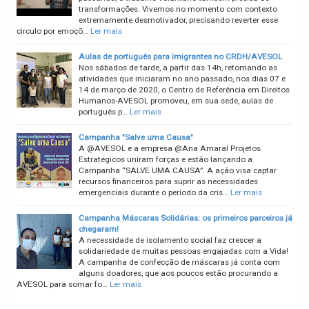
transformações. Vivemos no momento com contexto
extremamente desmotivador, precisando reverter esse
circulo por emoçõ…
Ler mais
Aulas de português para imigrantes no CRDH/AVESOL
Nos sábados de tarde, a partir das 14h, retomando as
atividades que iniciaram no ano passado, nos dias 07 e
14 de março de 2020, o Centro de Referência em Direitos
Humanos-AVESOL promoveu, em sua sede, aulas de
português p…
Ler mais
Campanha "Salve uma Causa"
A @AVESOL e a empresa @Ana Amaral Projetos
Estratégicos uniram forças e estão lançando a
Campanha “SALVE UMA CAUSA”. A ação visa captar
recursos financeiros para suprir as necessidades
emergenciais durante o período da cris…
Ler mais
Campanha Máscaras Solidárias: os primeiros parceiros já
chegaram!
A necessidade de isolamento social faz crescer a
solidariedade de muitas pessoas engajadas com a Vida!
A campanha de confecção de máscaras já conta com
alguns doadores, que aos poucos estão procurando a
AVESOL para somar fo…
Ler mais