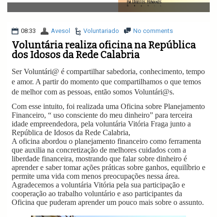
v
i
g
a
08:33
Avesol
Voluntariado
No comments
t
Voluntária realiza oficina na República
i
dos Idosos da Rede Calabria
o
n
Ser Voluntári@ é compartilhar sabedoria, conhecimento, tempo
e amor. A partir do momento que compartilhamos o que temos
de melhor com as pessoas, então somos Voluntári@s.
Com esse intuito, foi realizada uma Oficina sobre Planejamento
Financeiro, “ uso consciente do meu dinheiro” para terceira
idade empreendedora, pela voluntária Vitória Fraga junto a
República de Idosos da Rede Calabria,
A oficina abordou o planejamento financeiro como ferramenta
que auxilia na concretização de melhores cuidados com a
liberdade financeira, mostrando que falar sobre dinheiro é
aprender e saber tomar ações práticas sobre ganhos, equilíbrio e
permite uma vida com menos preocupações nessa área.
Agradecemos a voluntária Vitória pela sua participação e
cooperação ao trabalho voluntário e aso participantes da
Oficina que puderam aprender um pouco mais sobre o assunto.