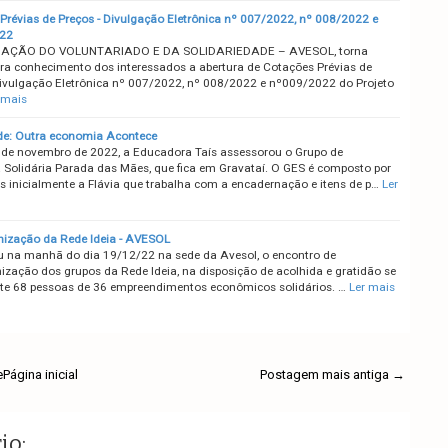
Prévias de Preços - Divulgação Eletrônica nº 007/2022, nº 008/2022 e
22
AÇÃO DO VOLUNTARIADO E DA SOLIDARIEDADE – AVESOL, torna
ara conhecimento dos interessados a abertura de Cotações Prévias de
Divulgação Eletrônica nº 007/2022, nº 008/2022 e nº009/2022 do Projeto
 mais
de: Outra economia Acontece
 de novembro de 2022, a Educadora Taís assessorou o Grupo de
Solidária Parada das Mães, que fica em Gravataí. O GES é composto por
 inicialmente a Flávia que trabalha com a encadernação e itens de p…
Ler
nização da Rede Ideia - AVESOL
 na manhã do dia 19/12/22 na sede da Avesol, o encontro de
nização dos grupos da Rede Ideia, na disposição de acolhida e gratidão se
nte 68 pessoas de 36 empreendimentos econômicos solidários. …
Ler mais
e
Página inicial
Postagem mais antiga →
io: