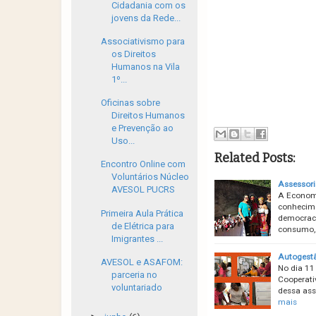
Cidadania com os
jovens da Rede...
Associativismo para
os Direitos
Humanos na Vila
1º...
Oficinas sobre
Direitos Humanos
e Prevenção ao
Uso...
Related Posts:
Encontro Online com
Voluntários Núcleo
Assessori
AVESOL PUCRS
A Economi
conhecime
Primeira Aula Prática
democraci
de Elétrica para
consumo,
Imigrantes ...
Autogestã
AVESOL e ASAFOM:
No dia 11
parceria no
Cooperati
voluntariado
dessa ass
mais