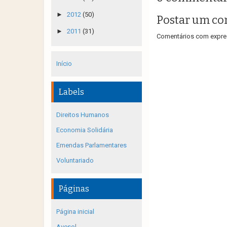
►
2012
(50)
Postar um co
►
2011
(31)
Comentários com expres
Início
Labels
Direitos Humanos
Economia Solidária
Emendas Parlamentares
Voluntariado
Páginas
Página inicial
Avesol