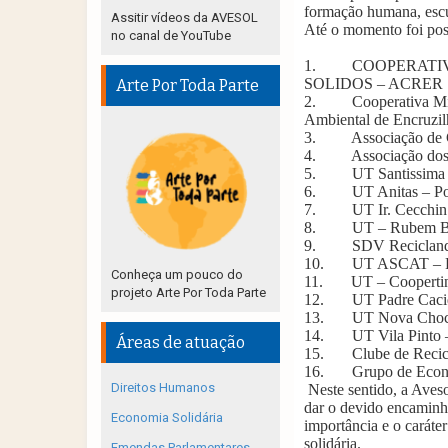
formação humana, escut
Assitir vídeos da AVESOL
Até o momento foi poss
no canal de YouTube
1.
COOPERATI
SOLIDOS – ACRER
Arte Por Toda Parte
2.
Cooperativa Mi
Ambiental de Encruzi
3.
Associação de 
4.
Associação dos
5.
UT Santissima 
6.
UT Anitas – Po
7.
UT Ir. Cecchin
8.
UT – Rubem Be
9.
SDV Recicland
10.
UT ASCAT – P
Conheça um pouco do
11.
UT – Coopertin
projeto Arte Por Toda Parte
12.
UT Padre Caci
13.
UT Nova Choco
14.
UT Vila Pinto 
Áreas de atuação
15.
Clube de Recic
16.
Grupo de Econo
Direitos Humanos
Neste sentido, a Aves
dar o devido encaminh
Economia Solidária
importância e o caráte
solidária.
Emendas Parlamentares