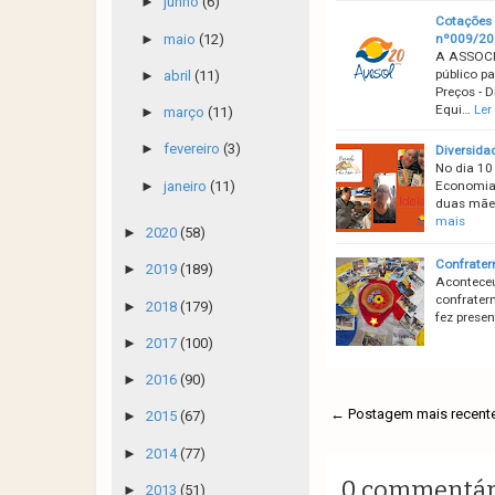
►
junho
(6)
Cotações 
►
maio
(12)
nº009/20
A ASSOCI
público p
►
abril
(11)
Preços - 
Equi…
Ler
►
março
(11)
►
fevereiro
(3)
Diversida
No dia 10
►
janeiro
(11)
Economia 
duas mães
mais
►
2020
(58)
Confrater
►
2019
(189)
Aconteceu
confrater
►
2018
(179)
fez prese
►
2017
(100)
►
2016
(90)
← Postagem mais recent
►
2015
(67)
►
2014
(77)
0 commentár
►
2013
(51)