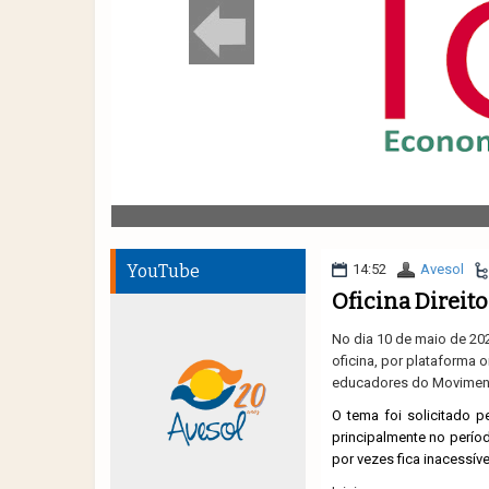
YouTube
14:52
Avesol
Oficina Direit
No dia 10 de maio de 20
oficina, por plataforma 
educadores do Moviment
O tema foi solicitado 
principalmente no perío
por vezes fica inacessíve