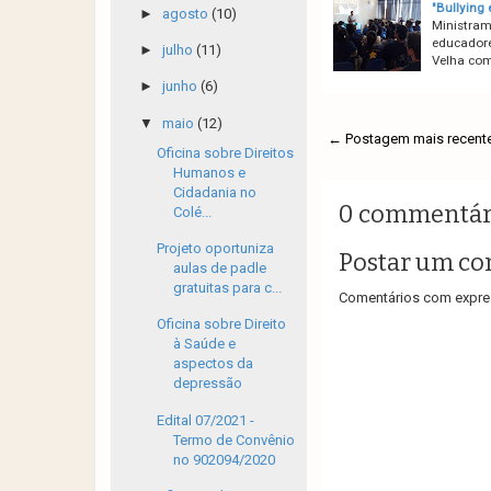
"Bullying 
►
agosto
(10)
Ministramo
educadore
►
julho
(11)
Velha com
►
junho
(6)
▼
maio
(12)
← Postagem mais recent
Oficina sobre Direitos
Humanos e
Cidadania no
0 commentár
Colé...
Projeto oportuniza
Postar um co
aulas de padle
gratuitas para c...
Comentários com expres
Oficina sobre Direito
à Saúde e
aspectos da
depressão
Edital 07/2021 -
Termo de Convênio
no 902094/2020