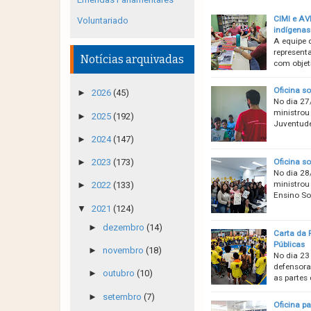
CIMI e AV
Voluntariado
indígenas
A equipe 
represent
Notícias arquivadas
com objet
Oficina s
►
2026
(45)
No dia 27
ministrou
►
2025
(192)
Juventude
►
2024
(147)
Oficina s
►
2023
(173)
No dia 28
ministrou
►
2022
(133)
Ensino So
▼
2021
(124)
►
dezembro
(14)
Carta da 
Públicas
►
novembro
(18)
No dia 23
defensora
►
outubro
(10)
as partes
►
setembro
(7)
Oficina p