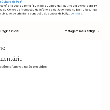
e Cultura de Paz"
s oficina sobre o tema “Bullying e Cultura da Paz”, no dia 29/03, para 39
s do Centro de Promoção da Infância e da Juventude no Bairro Restinga
 objetivo de orientar a condução dos casos de bully…
Ler mais
e
Página inicial
Postagem mais antiga →
io:
mentário
sões ofensivas serão excluídos.