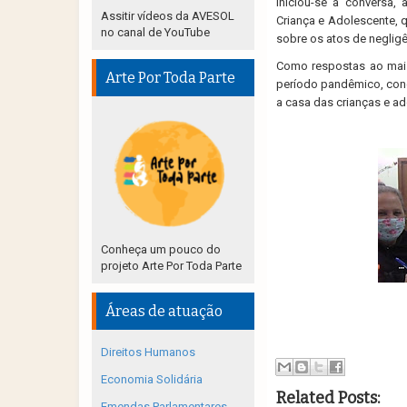
Iniciou-se a conversa,
Assitir vídeos da AVESOL
Criança e Adolescente,
no canal de YouTube
sobre os atos de neglig
Como respostas ao mai
Arte Por Toda Parte
período pandêmico, con
a casa das crianças e a
Conheça um pouco do
projeto Arte Por Toda Parte
Áreas de atuação
Direitos Humanos
Economia Solidária
Related Posts:
Emendas Parlamentares