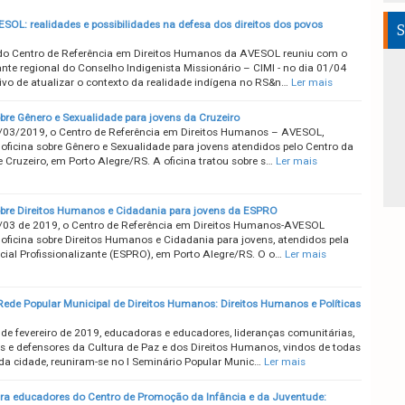
ESOL: realidades e possibilidades na defesa dos direitos dos povos
S
do Centro de Referência em Direitos Humanos da AVESOL reuniu com o
ante regional do Conselho Indigenista Missionário – CIMI - no dia 01/04
ivo de atualizar o contexto da realidade indígena no RS&n…
Ler mais
obre Gênero e Sexualidade para jovens da Cruzeiro
/03/2019, o Centro de Referência em Direitos Humanos – AVESOL,
 oficina sobre Gênero e Sexualidade para jovens atendidos pelo Centro da
 Cruzeiro, em Porto Alegre/RS. A oficina tratou sobre s…
Ler mais
obre Direitos Humanos e Cidadania para jovens da ESPRO
/03 de 2019, o Centro de Referência em Direitos Humanos-AVESOL
 oficina sobre Direitos Humanos e Cidadania para jovens, atendidos pela
cial Profissionalizante (ESPRO), em Porto Alegre/RS. O o…
Ler mais
Rede Popular Municipal de Direitos Humanos: Direitos Humanos e Políticas
 de fevereiro de 2019, educadoras e educadores, lideranças comunitárias,
s e defensores da Cultura de Paz e dos Direitos Humanos, vindos de todas
 da cidade, reuniram-se no I Seminário Popular Munic…
Ler mais
ara educadores do Centro de Promoção da Infância e da Juventude: