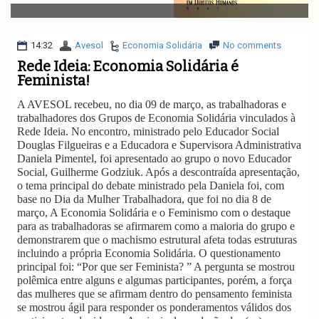
v
i
g
a
14:32
Avesol
Economia Solidária
No comments
t
Rede Ideia: Economia Solidária é
i
Feminista!
o
n
A AVESOL recebeu, no dia 09 de março, as trabalhadoras e
trabalhadores dos Grupos de Economia Solidária vinculados à
Rede Ideia. No encontro, ministrado pelo Educador Social
Douglas Filgueiras e a Educadora e Supervisora Administrativa
Daniela Pimentel, foi apresentado ao grupo o novo Educador
Social, Guilherme Godziuk. Após a descontraída apresentação,
o tema principal do debate ministrado pela Daniela foi, com
base no Dia da Mulher Trabalhadora, que foi no dia 8 de
março, A Economia Solidária e o Feminismo com o destaque
para as trabalhadoras se afirmarem como a maioria do grupo e
demonstrarem que o machismo estrutural afeta todas estruturas
incluindo a própria Economia Solidária. O questionamento
principal foi: “Por que ser Feminista? ” A pergunta se mostrou
polêmica entre alguns e algumas participantes, porém, a força
das mulheres que se afirmam dentro do pensamento feminista
se mostrou ágil para responder os ponderamentos válidos dos