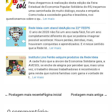
Para chegarmos à realização desta edição da Feira
Estadual de Economia Popular Solidária do RS, traçamos
uma caminhada de muito diálogo, escuta e empatia.
Como toda a sociedade gaúcha e brasileira, nos
questionamos sobre o qu…
Ler mais
Rede Ideia com stand IdeiAção na 22º FEEPS
O ano de 2020 não foi um ano nada fácil, foi um ano
completamente diferente do que se poderia imaginar
possível acontecer. Houve perdas, derrotas, mas,
houveram conquistas e aprendizados. E é nesse sentido
que a Rede Id…
Ler mais
Instituto Lins Ferrão adquire produtos da Rede Ideia
A cada fruto que a árvore da Economia Solidária gera, a
AVESOL se enche de alegria por perceber que, mais uma
vez, o trabalho dessas trabalhadoras é reconhecido e
gera renda que nutrirá famílias com garra e vontade de
t…
Ler mais
← Postagem mais recente
Página inicial
Postagem mais antiga →
0 commentário: