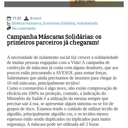
v
i
g
a
11:22
Avesol
t
Direitos Humanos
,
Economia Solidária
,
Voluntariado
i
No comments
o
Campanha Máscaras Solidárias: os
n
primeiros parceiros já chegaram!
A necessidade de isolamento social faz crescer a solidariedade
de muitas pessoas engajadas com a Vida! A campanha de
confecção de máscaras já conta com alguns doadores, que aos
poucos estão procurando a AVESOL para somar forças.
Salientamos que ainda precisamos de insumos para chegar às
10 mil máscaras, principalmente tecidos!
Como o coronavírus é algo novo, não existe comprovação de
eficácia em 100% na proteção, contudo, a indicação do
Ministério da Saúde é a utilização da mesma sempre que
precisar sair à rua, se apresentar algum sintoma ou se for de
grupos de risco. Estamos tendo o cuidado de utilizar tecido de
algodão, principalmente algodão cru, e os tecidos menos
espessos estão sendo duplicados ou triplicados para maior
segurança. A máscara pode ser utilizada até 2 horas