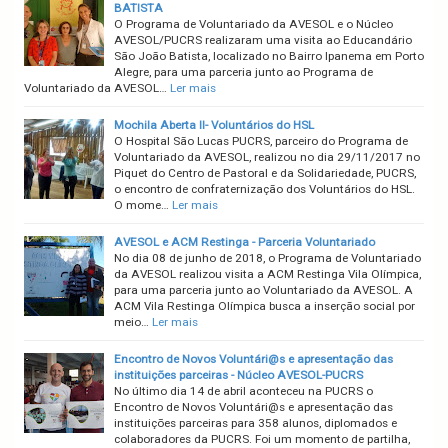
BATISTA
O Programa de Voluntariado da AVESOL e o Núcleo
AVESOL/PUCRS realizaram uma visita ao Educandário
São João Batista, localizado no Bairro Ipanema em Porto
Alegre, para uma parceria junto ao Programa de
Voluntariado da AVESOL…
Ler mais
Mochila Aberta II- Voluntários do HSL
O Hospital São Lucas PUCRS, parceiro do Programa de
Voluntariado da AVESOL, realizou no dia 29/11/2017 no
Piquet do Centro de Pastoral e da Solidariedade, PUCRS,
o encontro de confraternização dos Voluntários do HSL.
O mome…
Ler mais
AVESOL e ACM Restinga - Parceria Voluntariado
No dia 08 de junho de 2018, o Programa de Voluntariado
da AVESOL realizou visita a ACM Restinga Vila Olímpica,
para uma parceria junto ao Voluntariado da AVESOL. A
ACM Vila Restinga Olímpica busca a inserção social por
meio…
Ler mais
Encontro de Novos Voluntári@s e apresentação das
instituições parceiras - Núcleo AVESOL-PUCRS
No último dia 14 de abril aconteceu na PUCRS o
Encontro de Novos Voluntári@s e apresentação das
instituições parceiras para 358 alunos, diplomados e
colaboradores da PUCRS. Foi um momento de partilha,