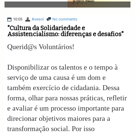
v
i
g
a
10:05
Avesol
No comments
t
"Cultura da Solidariedade e
i
Assistencialismo: diferenças e desafios"
o
n
Querid@s Voluntários!
Disponibilizar os talentos e o tempo à
serviço de uma causa é um dom e
também exercício de cidadania. Dessa
forma, olhar para nossas práticas, refletir
e avaliar é um processo importante para
direcionar objetivos maiores para a
transformação social. Por isso