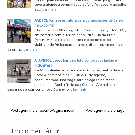
escola atende a comunidade da Vila Farrapos, e trabalha
acr…
Ler mais
AVESOL fornece estrutura para comerciantes de Esteio
na Expointer
Entre os dias 30 de agosto e 7 de setembro, a AVESOL,
em parceria com a Associação Feira Rua da Praia
(ASFERAP), apoiou diretamente o comércio local,
viabilizando 90 bancas para expositores que precisavam
de um e…
Ler mais
A AVESOL segue firme na luta por cidades justas e
inclusivas!
Na 6ª Conferência Estadual das Cidades, realizada em
Porto Alegre nos dias 29, 30 e 31 de agosto,
conquistamos uma vaga para delegado na etapa
nacional da Conferência das Cidades.Além disso,
passamos a compor o novo Conselho …
Ler mais
← Postagem mais recente
Página inicial
Postagem mais antiga →
Um comentário: