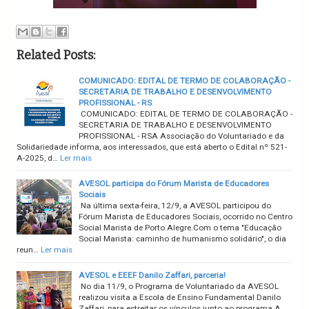
Related Posts:
COMUNICADO: EDITAL DE TERMO DE COLABORAÇÃO -
SECRETARIA DE TRABALHO E DESENVOLVIMENTO
PROFISSIONAL - RS
COMUNICADO: EDITAL DE TERMO DE COLABORAÇÃO -
SECRETARIA DE TRABALHO E DESENVOLVIMENTO
PROFISSIONAL - RSA Associação do Voluntariado e da
Solidariedade informa, aos interessados, que está aberto o Edital nº 521-
A-2025, d…
Ler mais
AVESOL participa do Fórum Marista de Educadores
Sociais
Na última sexta-feira, 12/9, a AVESOL participou do
Fórum Marista de Educadores Sociais, ocorrido no Centro
Social Marista de Porto Alegre.Com o tema "Educação
Social Marista: caminho de humanismo solidário", o dia
reun…
Ler mais
AVESOL e EEEF Danilo Zaffari, parceria!
No dia 11/9, o Programa de Voluntariado da AVESOL
realizou visita a Escola de Ensino Fundamental Danilo
Zaffari, para estreitar os vínculos junto ao programa.A