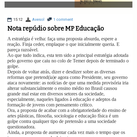
v
i
g
a
15:12
Avesol
1 comment
t
Nota repúdio sobre MP Educação
i
o
A estratégia é velha: faça uma proposta absurda, espere a
n
reação. Finja ceder, emplaque o que inicialmente queria. E
pareça razoável.
Ao que tudo indica, esta tem sido a principal estratégia adotada
pelo governo que caiu no colo de Temer depois de terminado o
golpe.
Depois de voltar atrás, dizer e desdizer sobre as diversas
reformas que pretend(ia)e agora como Presidente, seu governo
ataca novamente: as notícias de que uma medida provisória iria
alterar substancialmente o ensino médio no Brasil causou
grande mal estar em diversos setores da sociedade,
especialmente, naqueles ligados à educação e adeptos da
formação de jovens com pensamento crítico.
Ora, a proposta de acabar com a obrigatoriedade do ensino de
artes plásticas, filosofia, sociologia e educação física é um
golpe contra qualquer tipo de pretensão a uma sociedade
questionadora.
Ainda, a proposta de aumentar cada vez mais o tempo que os