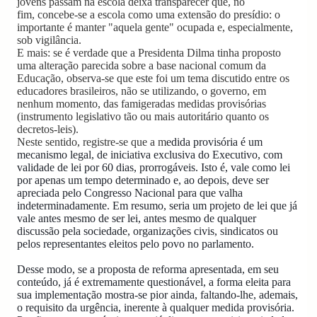
jovens passam na escola deixa transparecer que, no
fim, concebe-se a escola como uma extensão do presídio: o
importante é manter "aquela gente" ocupada e, especialmente,
sob vigilância.
E mais: se é verdade que a Presidenta Dilma tinha proposto
uma alteração parecida sobre a base nacional comum da
Educação, observa-se que este foi um tema discutido entre os
educadores brasileiros, não se utilizando, o governo, em
nenhum momento, das famigeradas medidas provisórias
(instrumento legislativo tão ou mais autoritário quanto os
decretos-leis).
Neste sentido, registre-se que a m
edida provisória é um
mecanismo legal, de iniciativa exclusiva do Executivo, com
validade de lei por 60 dias, prorrogáveis. Isto é, vale como lei
por apenas um tempo determinado e, ao depois, deve ser
apreciada pelo Congresso Nacional para que valha
indeterminadamente. Em resumo, seria um projeto de lei que já
vale antes mesmo de ser lei, antes mesmo de qualquer
discussão pela sociedade, organizações civis, sindicatos ou
pelos representantes eleitos pelo povo no parlamento.
Desse modo, se a proposta de reforma apresentada, em seu
conteúdo, já é extremamente questionável, a forma eleita para
sua implementação mostra-se pior ainda, faltando-lhe, ademais,
o requisito da urgência, inerente à qualquer medida provisória.