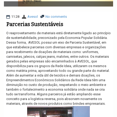
v
i
g
a
11:28
Avesol
No comments
t
Parcerias Sustentáveis
i
o
O reaproveitamento de materiais está diretamente ligado ao princípio
n
de sustentabilidade, preconizado pela Economia Popular Solidária.
Dessa forma, AVESOL possui um eixo de Parceria Sustentável, em
que estabelece parcerias com diversas empresas e organizações
para recebimento de doações de materiais como: uniformes,
camisetas, jalecos, calças jeans, malotes, entre outros. Os materiais
gerados pelas empresas são encaminhados à AVESOL, que
disponibiliza para os grupos da Rede Ideia, utilizarem os mesmos
como matéria prima, aproveitando todo ou grande parte do material.
Além de aumentar a vida útil de tecidos e demais doações, os
Empreendimentos Econômicos Solidários da Rede Ideia têm uma
diminuição no custo de produção, respeitando o meio ambiente e
também o fortalecimento a economia solidária onde nada se cria
tudo se transforma. Alguns parceiros já estão ampliando esse
conceito para a logística reversa, pois absorvem novamente os
materiais, através de novos produtos como brindes empresariais.