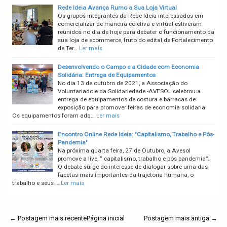
Rede Ideia Avança Rumo a Sua Loja Virtual
Os grupos integrantes da Rede Ideia interessados em
comercializar de maneira coletiva e virtual estiveram
reunidos no dia de hoje para debater o funcionamento da
sua loja de ecommerce, fruto do edital de Fortalecimento
de Ter…
Ler mais
Desenvolvendo o Campo e a Cidade com Economia
Solidária: Entrega de Equipamentos
No dia 13 de outubro de 2021, a Associação do
Voluntariado e da Solidariedade -AVESOL celebrou a
entrega de equipamentos de costura e barracas de
exposição para promover feiras de economia solidaria.
Os equipamentos foram adq…
Ler mais
Encontro Online Rede Ideia: "Capitalismo, Trabalho e Pós-
Pandemia"
Na próxima quarta feira, 27 de Outubro, a Avesol
promove a live, “ capitalismo, trabalho e pós pandemia”.
O debate surge do interesse de dialogar sobre uma das
facetas mais importantes da trajetória humana, o
trabalho e seus …
Ler mais
← Postagem mais recente
Página inicial
Postagem mais antiga →