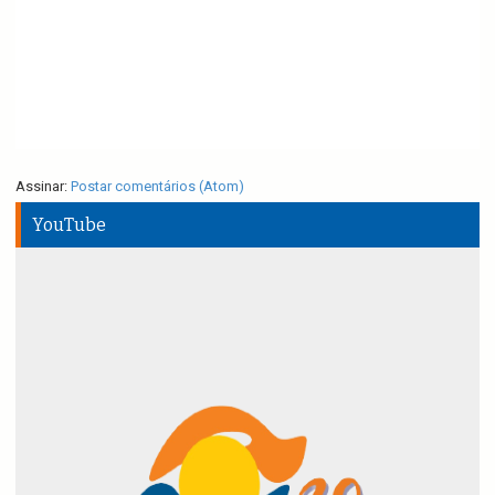
Assinar:
Postar comentários (Atom)
YouTube