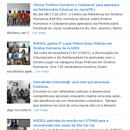
Oficina "Direitos Humanos e Cidadania" para apenados
da Penitenciária Estadual do Jacuí/PEJ
No dia 08/12 de 2021, o Centro de Referência em Direitos
Humanos-AVESOL ministrou oficina sobre Direitos
Humanos e Cidadania para apenados da Penitenciária
Estadual do Jacuí, localizada na Av. dos Jasmins, Santo
Antônio, em C…
Ler mais
AVESOL ganha 3º Lugar Prêmio Boas Práticas em
Direitos Humanos da AJURIS
Na noite de terça-feira (14/12/2021), a Associação do
Voluntariado e da Solidariedade foi premiada com o
terceiro lugar na categoria Boas Práticas em Direitos
Humanos. Dos 130 candidatos inscritos, foram
escolhidos apen…
Ler mais
Intercâmbio Voluntári@: uma rede que atravessa
fronteiras
Envolver-se com diferentes culturas e desenvolver
competências pessoais enquanto realiza uma boa ação,
são benefícios de um intercambio voluntário. Sempre
que doamos em prol de uma causa não só é deixado
algo no local m…
Ler mais
AVESOL participa de reunião na CUTHAB para a
reconstrução das casas da Vila Cai Cai