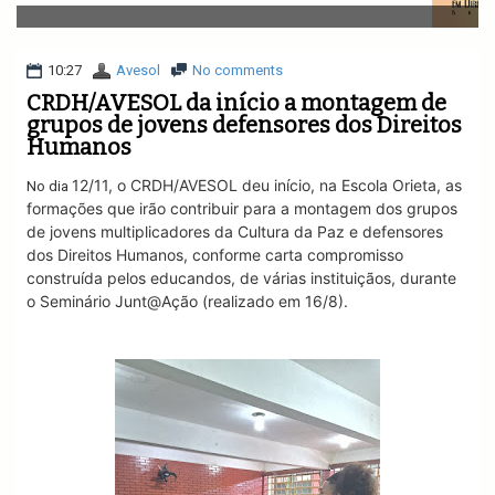
v
i
g
a
10:27
Avesol
No comments
t
CRDH/AVESOL da início a montagem de
i
grupos de jovens defensores dos Direitos
o
Humanos
n
12/11, o CRDH/AVESOL deu início, na Escola Orieta
, as
No dia
formações que irão contribuir para a montagem dos grupos
de jovens multiplicadores da Cultura da Paz e defensores
dos Direitos Humanos, conforme carta compromisso
construída pelos educandos, de várias instituiçãos, durante
o Seminário Junt@Ação (realizado em 16/8).