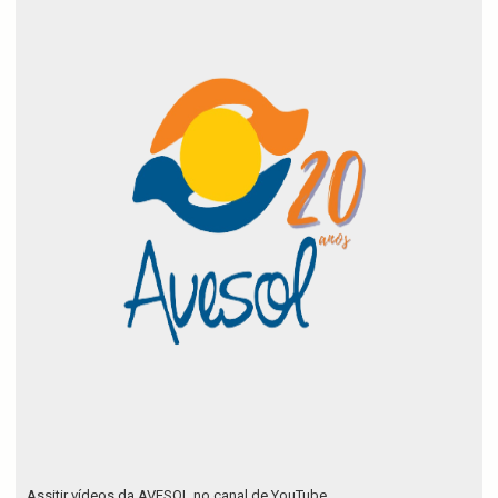
Assitir vídeos da AVESOL no canal de YouTube